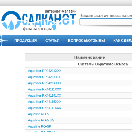
Введите фразу для поиска, напр
ПРОДУКЦИЯ
СТАТЬИ
ВОПРОСЫ/ОТЗЫВЫ
КАК СДЕЛ
Наименование
Системы Обратного Осмоса
Aquafilter RP94211XXX
Aquafilter RP9421411X
Aquafilter RP942141XX
Aquafilter RX44111XXX
Aquafilter RX441141XX
Aquafilter RX44115XXX
Aquafilter RX54111XXX
Aqualine RO-5
Aqualine RO-5 UV
Aqualine RO-5P