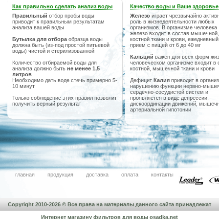
Как правильно сделать анализ воды
Качество воды и Ваше здоровье
Правильный
отбор пробы воды
Железо
играет чрезвычайно актив
приводит к правильным результатам
роль в жизнедеятельности любых
анализа вашей воды
организмов. В организме человека
железо входит в состав мышечной,
Бутылка для отбора
образца воды
костной ткани и крови, ежедневный
должна быть (из-под простой питьевой
прием с пищей от 6 до 40 мг
воды) чистой и стерилизованной
Кальций
важен для всех форм жиз
Количество отбираемой воды для
человеческом организме входит в 
анализа должно быть
не менее 1,5
костной, мышечной ткани и крови
литров
Необходимо дать воде стечь примерно 5-
Дефицит
Калия
приводит в организ
10 минут
нарушению функции нервно-мыше
сердечно-сосудистой систем и
Только соблюдение этих правил позволит
проявляется в виде депрессии,
получить верный результат
дискоординации движений, мышечн
артериальной гипотонии
главная
продукция
доставка
оплата
контакты
Copyright 2010-2026 © Все права на материалы данного сайта принадлежат
Интернет магазину фильтров для воды
osadka.net