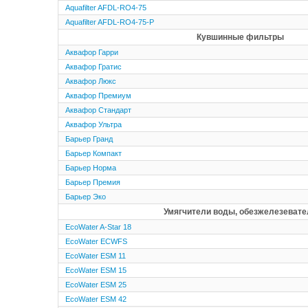
Aquafilter AFDL-RO4-75
Aquafilter AFDL-RO4-75-P
Кувшинные фильтры
Аквафор Гарри
Аквафор Гратис
Аквафор Люкс
Аквафор Премиум
Аквафор Стандарт
Аквафор Ультра
Барьер Гранд
Барьер Компакт
Барьер Норма
Барьер Премия
Барьер Эко
Умягчители воды, обезжелезевате
EcoWater A-Star 18
EcoWater ECWFS
EcoWater ESM 11
EcoWater ESM 15
EcoWater ESM 25
EcoWater ESM 42