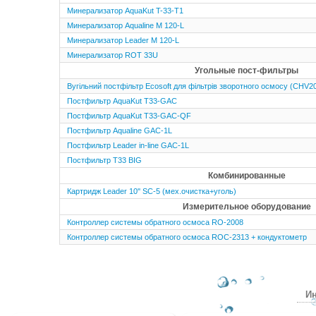
Минерализатор AquaKut T-33-T1
Минерализатор Aqualine M 120-L
Минерализатор Leader M 120-L
Минерализатор ROT 33U
Угольные пост-фильтры
Вугільний постфільтр Ecosoft для фільтрів зворотного осмосу (CH
Постфильтр AquaKut T33-GAC
Постфильтр AquaKut T33-GAC-QF
Постфильтр Aqualine GAC-1L
Постфильтр Leader in-line GAC-1L
Постфильтр T33 BIG
Комбинированные
Картридж Leader 10'' SC-5 (мех.очистка+уголь)
Измерительное оборудование
Контроллер системы обратного осмоса RO-2008
Контроллер системы обратного осмоса ROC-2313 + кондуктометр
Ин