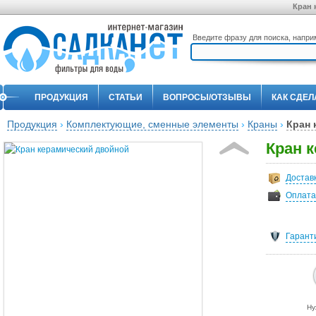
Кран 
Введите фразу для поиска, напр
ПРОДУКЦИЯ
СТАТЬИ
ВОПРОСЫ/ОТЗЫВЫ
КАК СДЕЛ
Продукция
›
Комплектующие, сменные элементы
›
Краны
›
Кран 
Кран 
Достав
Оплата
Гарант
Ну