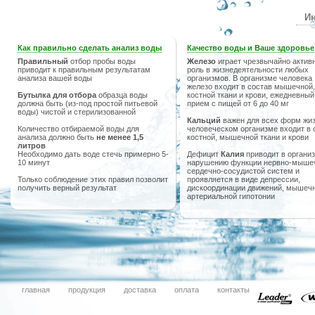
Ин
Как правильно сделать анализ воды
Качество воды и Ваше здоровье
Правильный
отбор пробы воды
Железо
играет чрезвычайно актив
приводит к правильным результатам
роль в жизнедеятельности любых
анализа вашей воды
организмов. В организме человека
железо входит в состав мышечной,
Бутылка для отбора
образца воды
костной ткани и крови, ежедневный
должна быть (из-под простой питьевой
прием с пищей от 6 до 40 мг
воды) чистой и стерилизованной
Кальций
важен для всех форм жиз
Количество отбираемой воды для
человеческом организме входит в 
анализа должно быть
не менее 1,5
костной, мышечной ткани и крови
литров
Необходимо дать воде стечь примерно 5-
Дефицит
Калия
приводит в организ
10 минут
нарушению функции нервно-мыше
сердечно-сосудистой систем и
Только соблюдение этих правил позволит
проявляется в виде депрессии,
получить верный результат
дискоординации движений, мышечн
артериальной гипотонии
главная
продукция
доставка
оплата
контакты