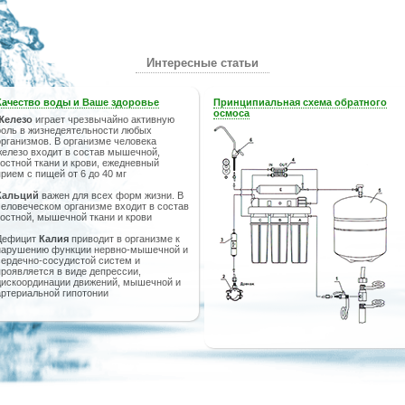
Интересные статьи
Качество воды и Ваше здоровье
Принципиальная схема обратного
осмоса
Железо
играет чрезвычайно активную
роль в жизнедеятельности любых
организмов. В организме человека
железо входит в состав мышечной,
костной ткани и крови, ежедневный
прием с пищей от 6 до 40 мг
Кальций
важен для всех форм жизни. В
человеческом организме входит в состав
костной, мышечной ткани и крови
Дефицит
Калия
приводит в организме к
нарушению функции нервно-мышечной и
сердечно-сосудистой систем и
проявляется в виде депрессии,
дискоординации движений, мышечной и
артериальной гипотонии