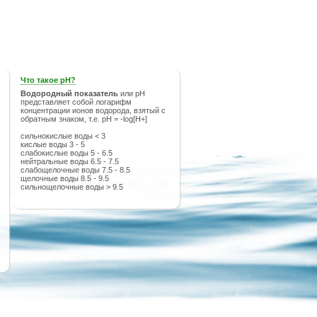
Что такое рН?
Водородный показатель
или рН
представляет собой логарифм
концентрации ионов водорода, взятый с
обратным знаком, т.е. pH = -log[H+]
сильнокислые воды < 3
кислые воды 3 - 5
слабокислые воды 5 - 6.5
нейтральные воды 6.5 - 7.5
слабощелочные воды 7.5 - 8.5
щелочные воды 8.5 - 9.5
сильнощелочные воды > 9.5