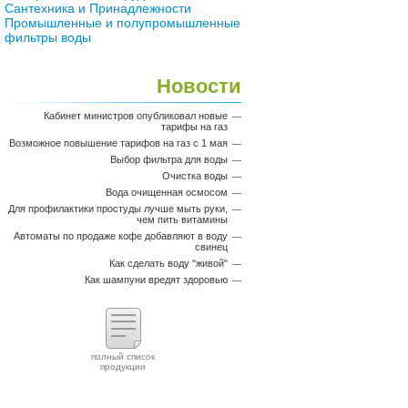
Сантехника и Принадлежности
Промышленные и полупромышленные
фильтры воды
Новости
Кабинет министров опубликовал новые
тарифы на газ
Возможное повышение тарифов на газ с 1 мая
Выбор фильтра для воды
Очистка воды
Вода очищенная осмосом
Для профилактики простуды лучше мыть руки,
чем пить витамины
Автоматы по продаже кофе добавляют в воду
свинец
Как сделать воду "живой"
Как шампуни вредят здоровью
полный список
продукции