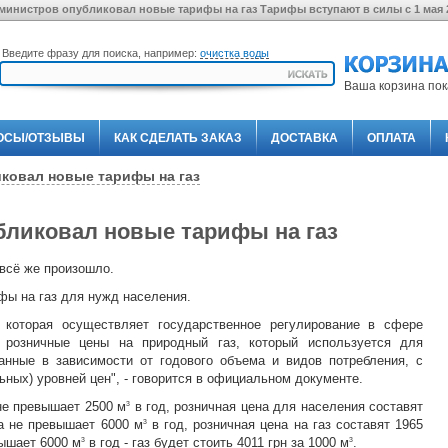
министров опубликовал новые тарифы на газ Тарифы вступают в силы с 1 мая 
Введите фразу для поиска, например:
очистка воды
Ваша корзина пок
ОСЫ/ОТЗЫВЫ
КАК СДЕЛАТЬ ЗАКАЗ
ДОСТАВКА
ОПЛАТА
ковал новые тарифы на газ
бликовал новые тарифы на газ
всё же произошло.
фы на газ для нужд населения.
 которая осуществляет государственное регулирование в сфере
. розничные цены на природный газ, который используется для
анные в зависимости от годового объема и видов потребления, с
ых) уровней цен", - говорится в официальном документе.
не превышает 2500 м
в год, розничная цена для населения составят
3
за не превышает 6000 м
в год, розничная цена на газ составят 1965
3
вышает 6000 м
в год - газ будет стоить 4011 грн за 1000 м
.
3
3