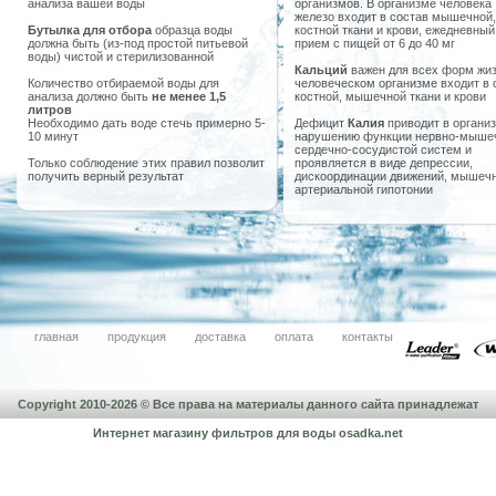
анализа вашей воды
организмов. В организме человека
железо входит в состав мышечной,
Бутылка для отбора
образца воды
костной ткани и крови, ежедневный
должна быть (из-под простой питьевой
прием с пищей от 6 до 40 мг
воды) чистой и стерилизованной
Кальций
важен для всех форм жиз
Количество отбираемой воды для
человеческом организме входит в 
анализа должно быть
не менее 1,5
костной, мышечной ткани и крови
литров
Необходимо дать воде стечь примерно 5-
Дефицит
Калия
приводит в организ
10 минут
нарушению функции нервно-мыше
сердечно-сосудистой систем и
Только соблюдение этих правил позволит
проявляется в виде депрессии,
получить верный результат
дискоординации движений, мышечн
артериальной гипотонии
главная
продукция
доставка
оплата
контакты
Copyright 2010-2026 © Все права на материалы данного сайта принадлежат
Интернет магазину фильтров для воды
osadka.net