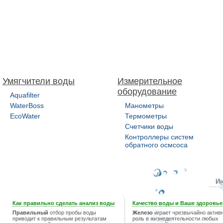
Умягчители воды
Измерительное
оборудование
Aquafilter
WaterBoss
Манометры
EcoWater
Термометры
Счетчики воды
Контроллеры систем
обратного осмсоса
Ин
Как правильно сделать анализ воды
Качество воды и Ваше здоровье
Правильный
отбор пробы воды
Железо
играет чрезвычайно актив
приводит к правильным результатам
роль в жизнедеятельности любых