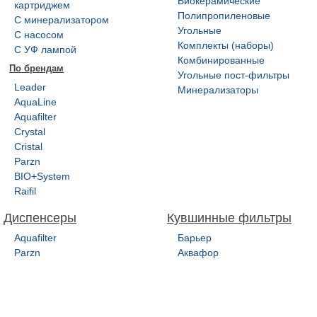
Биокерамические
картриджем
Полипропиленовые
С минерализатором
Угольные
С насосом
Комплекты (наборы)
С УФ лампой
Комбинированные
По брендам
Угольные пост-фильтры
Leader
Минерализаторы
AquaLine
Aquafilter
Crystal
Cristal
Parzn
BIO+System
Raifil
Диспенсеры
Кувшинные фильтры
Aquafilter
Барьер
Parzn
Аквафор