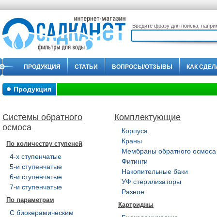
Введите фразу для поиска, напр
ПРОДУКЦИЯ
СТАТЬИ
ВОПРОСЫ/ОТЗЫВЫ
КАК СДЕЛ
Продукция
Системы обратного
Комплектующие
осмоса
Корпуса
Краны
По количеству ступеней
Мембраны обратного осмоса
4-х ступенчатые
Фитинги
5-и ступенчатые
Накопительные баки
6-и ступенчатые
УФ стерилизаторы
7-и ступенчатые
Разное
По параметрам
Картриджы
С биокерамическим