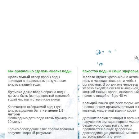
Ин
Как правильно сделать анализ воды
Качество воды и Ваше здоровье
Правильный
отбор пробы воды
Железо
играет чрезвычайно актив
приводит к правильным результатам
роль в жизнедеятельности любых
анализа вашей воды
организмов. В организме человека
железо входит в состав мышечной,
Бутылка для отбора
образца воды
костной ткани и крови, ежедневный
должна быть (из-под простой питьевой
прием с пищей от 6 до 40 мг
воды) чистой и стерилизованной
Кальций
важен для всех форм жиз
Количество отбираемой воды для
человеческом организме входит в 
анализа должно быть
не менее 1,5
костной, мышечной ткани и крови
литров
Необходимо дать воде стечь примерно 5-
Дефицит
Калия
приводит в организ
10 минут
нарушению функции нервно-мыше
сердечно-сосудистой систем и
Только соблюдение этих правил позволит
проявляется в виде депрессии,
получить верный результат
дискоординации движений, мышечн
артериальной гипотонии