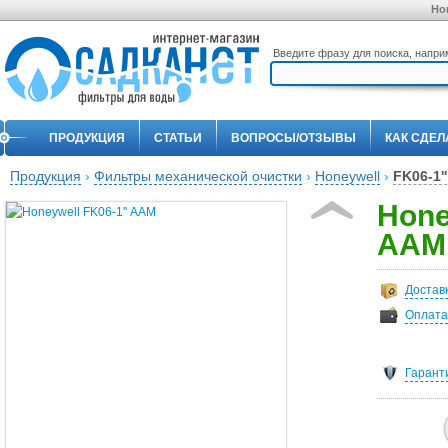
Ho
Введите фразу для поиска, напр
ПРОДУКЦИЯ
СТАТЬИ
ВОПРОСЫ/ОТЗЫВЫ
КАК СДЕЛ
Продукция
›
Фильтры механической очистки
›
Honeywell
›
FK06-1'
Hone
ААM
Достав
Оплата
Гарант