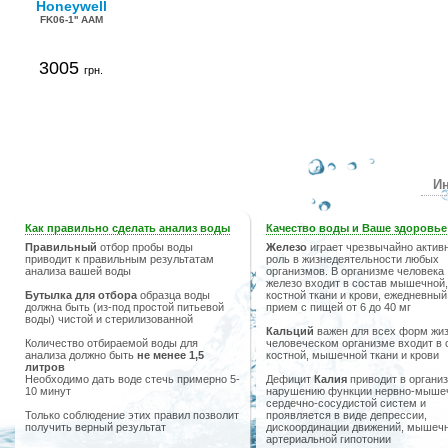
Honeywell
FK06-1'' ААM
3005
грн.
Ин
Как правильно сделать анализ воды
Качество воды и Ваше здоровье
Правильный
отбор пробы воды
Железо
играет чрезвычайно актив
приводит к правильным результатам
роль в жизнедеятельности любых
анализа вашей воды
организмов. В организме человека
железо входит в состав мышечной,
Бутылка для отбора
образца воды
костной ткани и крови, ежедневный
должна быть (из-под простой питьевой
прием с пищей от 6 до 40 мг
воды) чистой и стерилизованной
Кальций
важен для всех форм жиз
Количество отбираемой воды для
человеческом организме входит в 
анализа должно быть
не менее 1,5
костной, мышечной ткани и крови
литров
Необходимо дать воде стечь примерно 5-
Дефицит
Калия
приводит в организ
10 минут
нарушению функции нервно-мыше
сердечно-сосудистой систем и
Только соблюдение этих правил позволит
проявляется в виде депрессии,
получить верный результат
дискоординации движений, мышечн
артериальной гипотонии