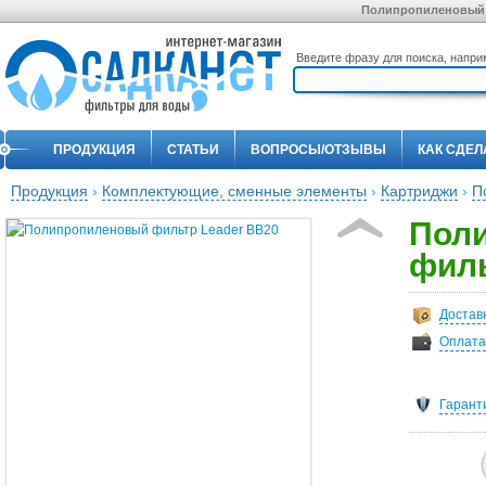
Полипропиленовый ф
Введите фразу для поиска, напр
ПРОДУКЦИЯ
СТАТЬИ
ВОПРОСЫ/ОТЗЫВЫ
КАК СДЕЛ
Продукция
›
Комплектующие, сменные элементы
›
Картриджи
›
П
Пол
филь
Достав
Оплата
Гарант