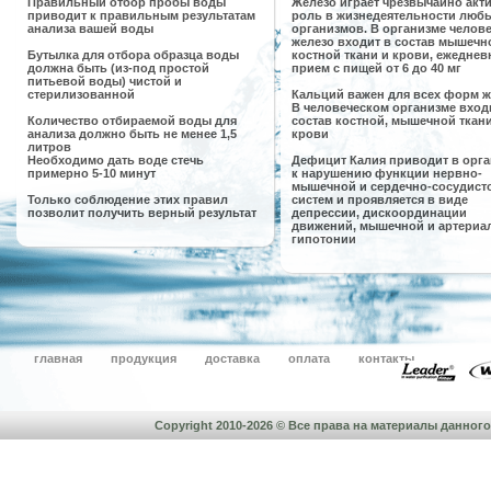
Правильный
отбор пробы воды
Железо
играет чрезвычайно акт
приводит к правильным результатам
роль в жизнедеятельности люб
анализа вашей воды
организмов. В организме челов
железо входит в состав мышечн
Бутылка для отбора
образца воды
костной ткани и крови, ежедне
должна быть (из-под простой
прием с пищей от 6 до 40 мг
питьевой воды) чистой и
стерилизованной
Кальций
важен для всех форм ж
В человеческом организме вход
Количество отбираемой воды для
состав костной, мышечной ткани
анализа должно быть
не менее 1,5
крови
литров
Необходимо дать воде стечь
Дефицит
Калия
приводит в орга
примерно 5-10 минут
к нарушению функции нервно-
мышечной и сердечно-сосудист
Только соблюдение этих правил
систем и проявляется в виде
позволит получить верный результат
депрессии, дискоординации
движений, мышечной и артериа
гипотонии
главная
продукция
доставка
оплата
контакты
Copyright 2010-2026 © Все права на материалы данно