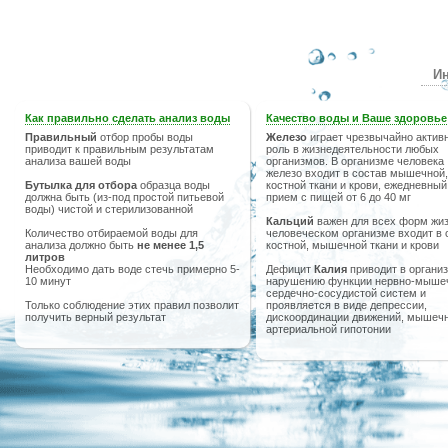
Ин
Как правильно сделать анализ воды
Качество воды и Ваше здоровье
Правильный
отбор пробы воды
Железо
играет чрезвычайно актив
приводит к правильным результатам
роль в жизнедеятельности любых
анализа вашей воды
организмов. В организме человека
железо входит в состав мышечной,
Бутылка для отбора
образца воды
костной ткани и крови, ежедневный
должна быть (из-под простой питьевой
прием с пищей от 6 до 40 мг
воды) чистой и стерилизованной
Кальций
важен для всех форм жиз
Количество отбираемой воды для
человеческом организме входит в 
анализа должно быть
не менее 1,5
костной, мышечной ткани и крови
литров
Необходимо дать воде стечь примерно 5-
Дефицит
Калия
приводит в организ
10 минут
нарушению функции нервно-мыше
сердечно-сосудистой систем и
Только соблюдение этих правил позволит
проявляется в виде депрессии,
получить верный результат
дискоординации движений, мышечн
артериальной гипотонии