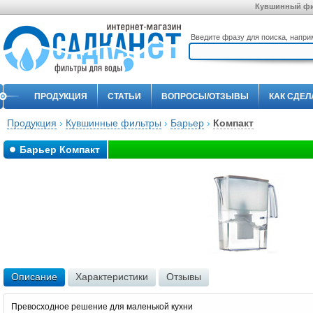
Кувшинный фи
Введите фразу для поиска, напр
ПРОДУКЦИЯ
СТАТЬИ
ВОПРОСЫ/ОТЗЫВЫ
КАК СДЕЛ
Продукция
›
Кувшинные фильтры
›
Барьер
›
Компакт
Барьер Компакт
Описание
Характеристики
Отзывы
Превосходное решение для маленькой кухни