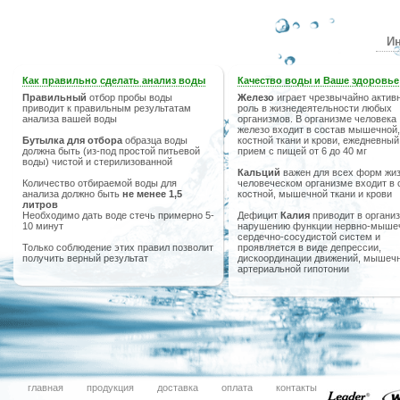
Ин
Как правильно сделать анализ воды
Качество воды и Ваше здоровье
Правильный
отбор пробы воды
Железо
играет чрезвычайно актив
приводит к правильным результатам
роль в жизнедеятельности любых
анализа вашей воды
организмов. В организме человека
железо входит в состав мышечной,
Бутылка для отбора
образца воды
костной ткани и крови, ежедневный
должна быть (из-под простой питьевой
прием с пищей от 6 до 40 мг
воды) чистой и стерилизованной
Кальций
важен для всех форм жиз
Количество отбираемой воды для
человеческом организме входит в 
анализа должно быть
не менее 1,5
костной, мышечной ткани и крови
литров
Необходимо дать воде стечь примерно 5-
Дефицит
Калия
приводит в организ
10 минут
нарушению функции нервно-мыше
сердечно-сосудистой систем и
Только соблюдение этих правил позволит
проявляется в виде депрессии,
получить верный результат
дискоординации движений, мышечн
артериальной гипотонии
главная
продукция
доставка
оплата
контакты