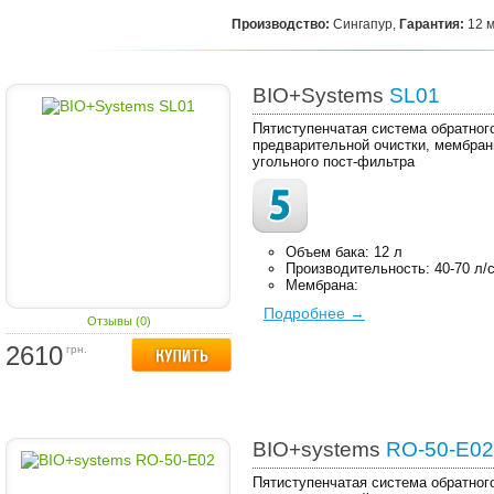
Производство:
Сингапур,
Гарантия:
12 
BIO+Systems
SL01
Пятиступенчатая система обратног
предварительной очистки, мембран
угольного пост-фильтра
Объем бака: 12 л
Производительность: 40-70 л/
Мембрана:
Подробнее →
Отзывы (0)
2610
грн.
BIO+systems
RO-50-E02
Пятиступенчатая система обратног