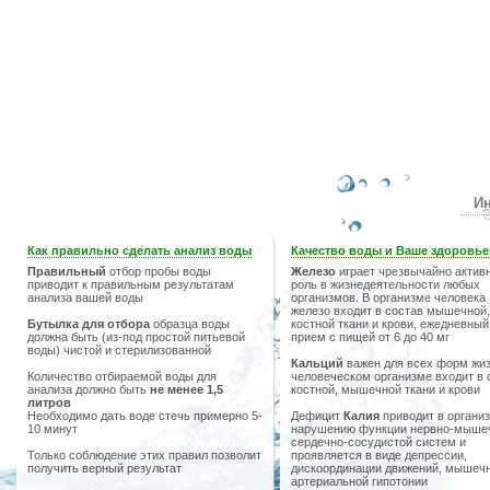
Ин
Как правильно сделать анализ воды
Качество воды и Ваше здоровье
Правильный
отбор пробы воды
Железо
играет чрезвычайно актив
приводит к правильным результатам
роль в жизнедеятельности любых
анализа вашей воды
организмов. В организме человека
железо входит в состав мышечной,
Бутылка для отбора
образца воды
костной ткани и крови, ежедневный
должна быть (из-под простой питьевой
прием с пищей от 6 до 40 мг
воды) чистой и стерилизованной
Кальций
важен для всех форм жиз
Количество отбираемой воды для
человеческом организме входит в 
анализа должно быть
не менее 1,5
костной, мышечной ткани и крови
литров
Необходимо дать воде стечь примерно 5-
Дефицит
Калия
приводит в организ
10 минут
нарушению функции нервно-мыше
сердечно-сосудистой систем и
Только соблюдение этих правил позволит
проявляется в виде депрессии,
получить верный результат
дискоординации движений, мышечн
артериальной гипотонии