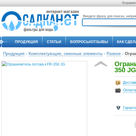
Огранич
Введите фразу для поиска, напр
ПРОДУКЦИЯ
СТАТЬИ
ВОПРОСЫ/ОТЗЫВЫ
КАК СДЕЛ
Продукция
›
Комплектующие, сменные элементы
›
Разное
›
Огра
Ограни
350 JG
Достав
Оплата
Гарант