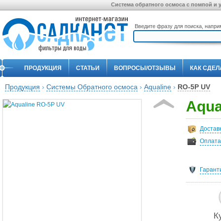
Система обратного осмоса с помпой и 
Введите фразу для поиска, напр
ПРОДУКЦИЯ
СТАТЬИ
ВОПРОСЫ/ОТЗЫВЫ
КАК СДЕЛ
Продукция
›
Системы Обратного осмоса
›
Aqualine
›
RO-5P UV
Aqua
Достав
Оплата
Гарант
К