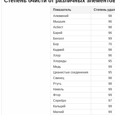
Степень очисти от различных элементо
Показатель
Степень удал
Алюминий
98
Мышьяк
96
Асбест
98
Барий
96
Бензол
99
Бор
70
Кадмий
98
Хлор
96
Хлориды
95
Медь
99
Цианистые соединения
95
Свинец
98
Ртуть
98
Никель
99
Фтор
99
Серебро
97
Кальций
99
Магний
99