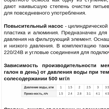
дают наивысшую степень очистки питьев
для повседневного употребления.
Повысительный насос
- цилиндрической
пластика и алюминия. Предназначен для
давления на фильтрующий элемент. Оснащ
и низкого давления. В комплектацию так
220/24В и угловые соединения для подклю
Зависимость производительности ме
галон в день) от давления воды при те
солесодержании 500 мг/л
Давление воды, атм
1
1.5
2
2.5
3
3.
Произ-ность, л/ч
1.5
2.4
2.8
3.1
4.1
4.