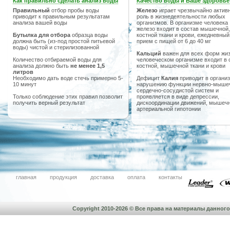
Как правильно сделать анализ воды
Качество воды и Ваше здоровье
Правильный
отбор пробы воды
Железо
играет чрезвычайно актив
приводит к правильным результатам
роль в жизнедеятельности любых
анализа вашей воды
организмов. В организме человека
железо входит в состав мышечной,
Бутылка для отбора
образца воды
костной ткани и крови, ежедневный
должна быть (из-под простой питьевой
прием с пищей от 6 до 40 мг
воды) чистой и стерилизованной
Кальций
важен для всех форм жиз
Количество отбираемой воды для
человеческом организме входит в 
анализа должно быть
не менее 1,5
костной, мышечной ткани и крови
литров
Необходимо дать воде стечь примерно 5-
Дефицит
Калия
приводит в организ
10 минут
нарушению функции нервно-мыше
сердечно-сосудистой систем и
Только соблюдение этих правил позволит
проявляется в виде депрессии,
получить верный результат
дискоординации движений, мышечн
артериальной гипотонии
главная
продукция
доставка
оплата
контакты
Copyright 2010-2026 © Все права на материалы данно