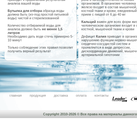
анализа вашей воды
организмов. В организме человека
железо входит в состав мышечной,
Бутылка для отбора
образца воды
костной ткани и крови, ежедневный
должна быть (из-под простой питьевой
прием с пищей от 6 до 40 мг
воды) чистой и стерилизованной
Кальций
важен для всех форм жиз
Количество отбираемой воды для
человеческом организме входит в 
анализа должно быть
не менее 1,5
костной, мышечной ткани и крови
литров
Необходимо дать воде стечь примерно 5-
Дефицит
Калия
приводит в организ
10 минут
нарушению функции нервно-мыше
сердечно-сосудистой систем и
Только соблюдение этих правил позволит
проявляется в виде депрессии,
получить верный результат
дискоординации движений, мышечн
артериальной гипотонии
главная
продукция
доставка
оплата
контакты
Copyright 2010-2026 © Все права на материалы данно