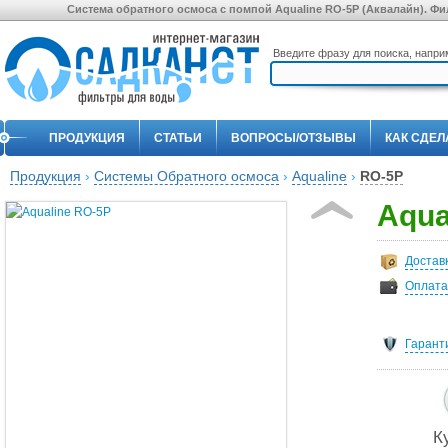
Система обратного осмоса с помпой Aqualine RO-5P (Аквалайн). Фи
Введите фразу для поиска, напр
ПРОДУКЦИЯ
СТАТЬИ
ВОПРОСЫ/ОТЗЫВЫ
КАК СДЕЛ
Продукция
›
Системы Обратного осмоса
›
Aqualine
›
RO-5P
Aqua
Достав
Оплата
Гарант
К