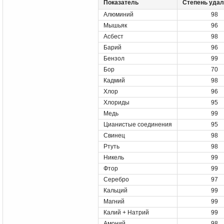
Показатель
Степень удал
Алюминий
98
Мышьяк
96
Асбест
98
Барий
96
Бензол
99
Бор
70
Кадмий
98
Хлор
96
Хлориды
95
Медь
99
Цианистые соединения
95
Свинец
98
Ртуть
98
Никель
99
Фтор
99
Серебро
97
Кальций
99
Магний
99
Калий + Натрий
99
Амоний
98