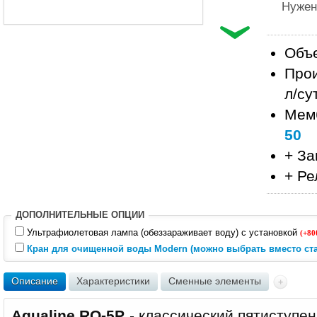
Нужен
Объе
Прои
л/су
Мем
50
+ За
+ Ре
ДОПОЛНИТЕЛЬНЫЕ ОПЦИИ
Ультрафиолетовая лампа (обеззараживает воду) с установкой
(+80
Кран для очищенной воды Modern (можно выбрать вместо ста
Описание
Характеристики
Сменные элементы
Aqualine RO-5P
- классический пятиступе