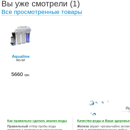
Вы уже смотрели (1)
Все просмотренные товары
Aqualine
RO-5P
5660
грн.
Ин
Как правильно сделать анализ воды
Качество воды и Ваше здоровье
Правильный
отбор пробы воды
Железо
играет чрезвычайно актив
приводит к правильным результатам
роль в жизнедеятельности любых