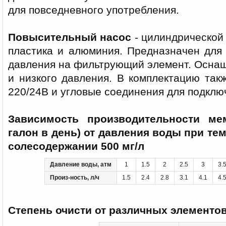
для повседневного употребления.
Повысительный насос
- цилиндрической
пластика и алюминия. Предназначен для
давления на фильтрующий элемент. Оснащ
и низкого давления. В комплектацию так
220/24В и угловые соединения для подклю
Зависимость производительности ме
галон в день) от давления воды при те
солесодержании 500 мг/л
Давление воды, атм
1
1.5
2
2.5
3
3.
Произ-ность, л/ч
1.5
2.4
2.8
3.1
4.1
4.
Степень очисти от различных элементо