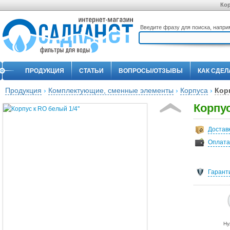
Кор
Введите фразу для поиска, напр
ПРОДУКЦИЯ
СТАТЬИ
ВОПРОСЫ/ОТЗЫВЫ
КАК СДЕЛ
Продукция
›
Комплектующие, сменные элементы
›
Корпуса
›
Корп
Корпус
Достав
Оплата
Гарант
Ну