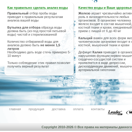
Как правильно сделать анализ воды
Качество воды и Ваше здоровье
Правильный
отбор пробы воды
Железо
играет чрезвычайно актив
приводит к правильным результатам
роль в жизнедеятельности любых
анализа вашей воды
организмов. В организме человека
железо входит в состав мышечной,
Бутылка для отбора
образца воды
костной ткани и крови, ежедневный
должна быть (из-под простой питьевой
прием с пищей от 6 до 40 мг
воды) чистой и стерилизованной
Кальций
важен для всех форм жиз
Количество отбираемой воды для
человеческом организме входит в 
анализа должно быть
не менее 1,5
костной, мышечной ткани и крови
литров
Необходимо дать воде стечь примерно 5-
Дефицит
Калия
приводит в организ
10 минут
нарушению функции нервно-мыше
сердечно-сосудистой систем и
Только соблюдение этих правил позволит
проявляется в виде депрессии,
получить верный результат
дискоординации движений, мышечн
артериальной гипотонии
главная
продукция
доставка
оплата
контакты
Copyright 2010-2026 © Все права на материалы данно