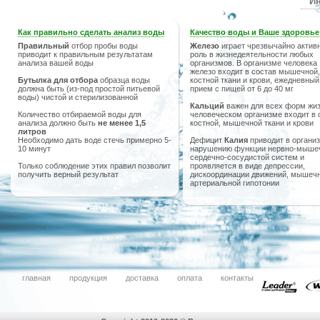
Ин
Как правильно сделать анализ воды
Качество воды и Ваше здоровье
Правильный
отбор пробы воды
Железо
играет чрезвычайно актив
приводит к правильным результатам
роль в жизнедеятельности любых
анализа вашей воды
организмов. В организме человека
железо входит в состав мышечной,
Бутылка для отбора
образца воды
костной ткани и крови, ежедневный
должна быть (из-под простой питьевой
прием с пищей от 6 до 40 мг
воды) чистой и стерилизованной
Кальций
важен для всех форм жиз
Количество отбираемой воды для
человеческом организме входит в 
анализа должно быть
не менее 1,5
костной, мышечной ткани и крови
литров
Необходимо дать воде стечь примерно 5-
Дефицит
Калия
приводит в организ
10 минут
нарушению функции нервно-мыше
сердечно-сосудистой систем и
Только соблюдение этих правил позволит
проявляется в виде депрессии,
получить верный результат
дискоординации движений, мышечн
артериальной гипотонии
главная
продукция
доставка
оплата
контакты