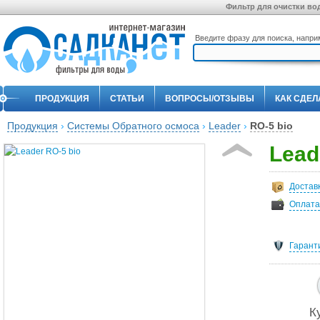
Фильтр для очистки вод
Введите фразу для поиска, напр
ПРОДУКЦИЯ
СТАТЬИ
ВОПРОСЫ/ОТЗЫВЫ
КАК СДЕЛ
Продукция
›
Системы Обратного осмоса
›
Leader
›
RO-5 bio
Lead
Достав
Оплата
Гарант
К