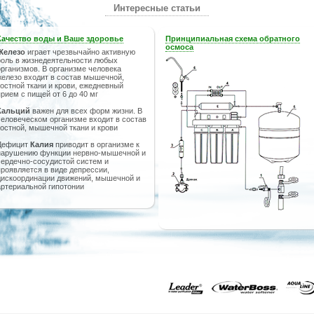
Интересные статьи
Качество воды и Ваше здоровье
Принципиальная схема обратного
осмоса
Железо
играет чрезвычайно активную
роль в жизнедеятельности любых
организмов. В организме человека
железо входит в состав мышечной,
костной ткани и крови, ежедневный
прием с пищей от 6 до 40 мг
Кальций
важен для всех форм жизни. В
человеческом организме входит в состав
костной, мышечной ткани и крови
Дефицит
Калия
приводит в организме к
нарушению функции нервно-мышечной и
сердечно-сосудистой систем и
проявляется в виде депрессии,
дискоординации движений, мышечной и
артериальной гипотонии