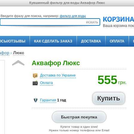
Кувшинный фильтр для воды Аквафор Люкс
Введите фразу для поиска, например:
фильтр для воды
Ваша корзина пок
ОСЫ/ОТЗЫВЫ
КАК СДЕЛАТЬ ЗАКАЗ
ДОСТАВКА
ОПЛАТА
афор
›
Люкс
Аквафор Люкс
Доставка по Украине
555
грн.
Оплата
Гарантия
1 год
Быстрая покупка
Купите товар в один клик!
Нужен только номер телефона или Email