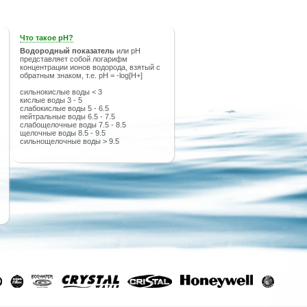
Что такое рН?
Водородный показатель
или рН
представляет собой логарифм
концентрации ионов водорода, взятый с
обратным знаком, т.е. pH = -log[H+]
сильнокислые воды < 3
кислые воды 3 - 5
слабокислые воды 5 - 6.5
нейтральные воды 6.5 - 7.5
слабощелочные воды 7.5 - 8.5
щелочные воды 8.5 - 9.5
сильнощелочные воды > 9.5