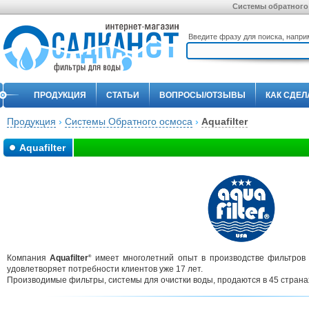
Системы обратного о
Введите фразу для поиска, напр
ПРОДУКЦИЯ
СТАТЬИ
ВОПРОСЫ/ОТЗЫВЫ
КАК СДЕЛ
Продукция
›
Системы Обратного осмоса
›
Aquafilter
Aquafilter
Компания
Aquafilter
имеет многолетний опыт в производстве фильтров 
®
удовлетворяет потребности клиентов уже 17 лет.
Производимые фильтры, системы для очистки воды, продаются в 45 странах