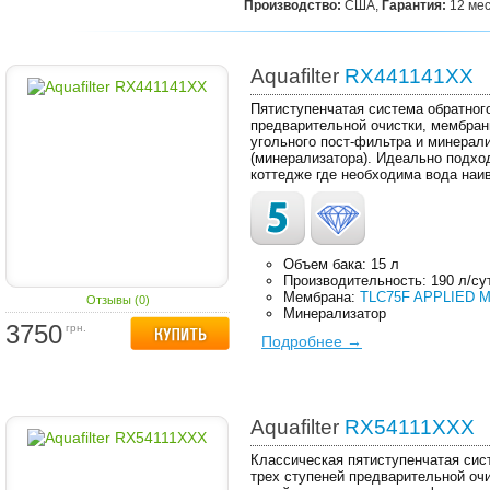
Производство:
США,
Гарантия:
12 ме
Aquafilter
RX441141XX
Пятиступенчатая система обратног
предварительной очистки, мембран
угольного пост-фильтра и минерал
(минерализатора). Идеально подход
коттедже где необходима вода наи
Объем бака: 15 л
Производительность: 190 л/су
Мембрана:
TLC75F APPLIED M
Отзывы (0)
Минерализатор
3750
грн.
Подробнее →
Aquafilter
RX54111XXX
Классическая пятиступенчатая сис
трех ступеней предварительной оч