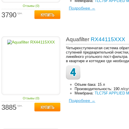
Мембрана:
TLC75F APPLIED M
Отзывы (0)
Подробнее →
3790
грн.
Aquafilter
RX44115XXX
Четырехступенчатая система обрат
ступеней предварительной очистки
линейного угольного пост-фильтра
в квартире и коттедже где необход
Объем бака: 15 л
Производительность: 190 л/су
Мембрана:
TLC75F APPLIED M
Отзывы (0)
Подробнее →
3885
грн.