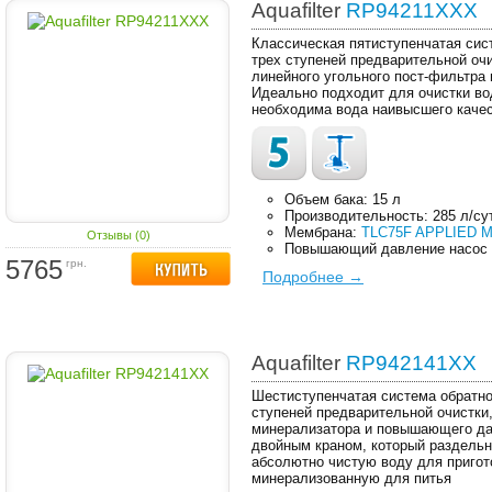
Aquafilter
RP94211XXX
Классическая пятиступенчатая сис
трех ступеней предварительной оч
линейного угольного пост-фильтра
Идеально подходит для очистки вод
необходима вода наивысшего качес
Объем бака: 15 л
Производительность: 285 л/су
Мембрана:
TLC75F APPLIED M
Отзывы (0)
Повышающий давление насос
5765
грн.
Подробнее →
Aquafilter
RP942141XX
Шестиступенчатая система обратно
ступеней предварительной очистки
минерализатора и повышающего да
двойным краном, который раздельн
абсолютно чистую воду для пригот
минерализованную для питья