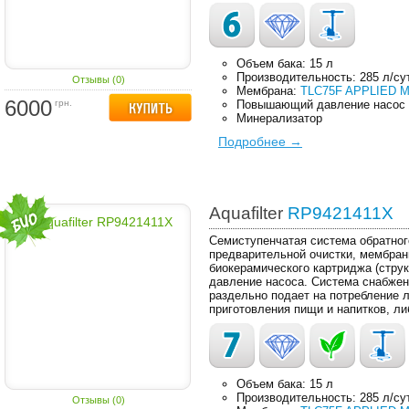
Объем бака: 15 л
Производительность: 285 л/су
Отзывы (0)
Мембрана:
TLC75F APPLIED M
6000
грн.
Повышающий давление насос
Минерализатор
Подробнее →
Aquafilter
RP9421411X
Семиступенчатая система обратног
предварительной очистки, мембран
биокерамического картриджа (стру
давление насоса. Система снабжен
раздельно подает на потребление 
приготовления пищи и напитков, л
Объем бака: 15 л
Производительность: 285 л/су
Отзывы (0)