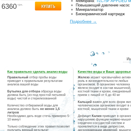
Мембрана:
TLC75F APPLIED M
6360
грн.
Повышающий давление насос
Минерализатор
Биокерамический картридж
Подробнее →
Ин
Как правильно сделать анализ воды
Качество воды и Ваше здоровье
Правильный
отбор пробы воды
Железо
играет чрезвычайно актив
приводит к правильным результатам
роль в жизнедеятельности любых
анализа вашей воды
организмов. В организме человека
железо входит в состав мышечной,
Бутылка для отбора
образца воды
костной ткани и крови, ежедневный
должна быть (из-под простой питьевой
прием с пищей от 6 до 40 мг
воды) чистой и стерилизованной
Кальций
важен для всех форм жиз
Количество отбираемой воды для
человеческом организме входит в 
анализа должно быть
не менее 1,5
костной, мышечной ткани и крови
литров
Необходимо дать воде стечь примерно 5-
Дефицит
Калия
приводит в организ
10 минут
нарушению функции нервно-мыше
сердечно-сосудистой систем и
Только соблюдение этих правил позволит
проявляется в виде депрессии,
получить верный результат
дискоординации движений, мышечн