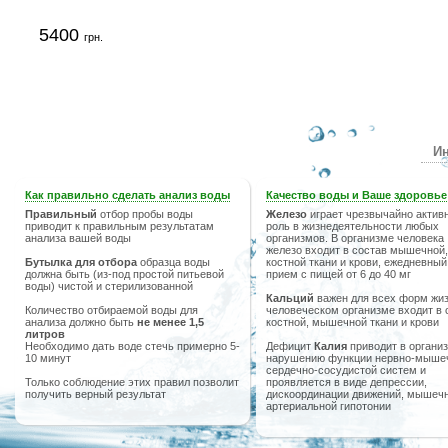
5400
грн.
Ин
Как правильно сделать анализ воды
Качество воды и Ваше здоровье
Правильный
отбор пробы воды
Железо
играет чрезвычайно актив
приводит к правильным результатам
роль в жизнедеятельности любых
анализа вашей воды
организмов. В организме человека
железо входит в состав мышечной,
Бутылка для отбора
образца воды
костной ткани и крови, ежедневный
должна быть (из-под простой питьевой
прием с пищей от 6 до 40 мг
воды) чистой и стерилизованной
Кальций
важен для всех форм жиз
Количество отбираемой воды для
человеческом организме входит в 
анализа должно быть
не менее 1,5
костной, мышечной ткани и крови
литров
Необходимо дать воде стечь примерно 5-
Дефицит
Калия
приводит в организ
10 минут
нарушению функции нервно-мыше
сердечно-сосудистой систем и
Только соблюдение этих правил позволит
проявляется в виде депрессии,
получить верный результат
дискоординации движений, мышечн
артериальной гипотонии