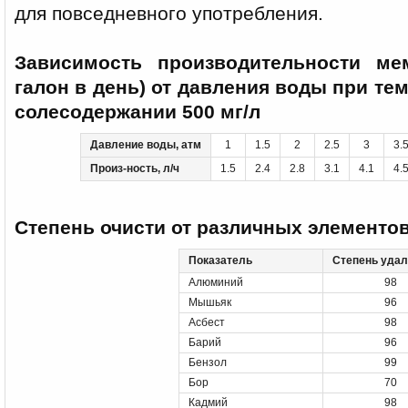
для повседневного употребления.
Зависимость производительности ме
галон в день) от давления воды при те
солесодержании 500 мг/л
Давление воды, атм
1
1.5
2
2.5
3
3.
Произ-ность, л/ч
1.5
2.4
2.8
3.1
4.1
4.
Степень очисти от различных элементо
Показатель
Степень удал
Алюминий
98
Мышьяк
96
Асбест
98
Барий
96
Бензол
99
Бор
70
Кадмий
98