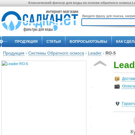
Классический фильтр для воды на основе обратного осмоса Lead
Введите фразу для поиска, напр
ПРОДУКЦИЯ
СТАТЬИ
ВОПРОСЫ/ОТЗЫВЫ
КАК СДЕЛ
Продукция
›
Системы Обратного осмоса
›
Leader
›
RO-5
Lead
Достав
Оплата
Гарант
К