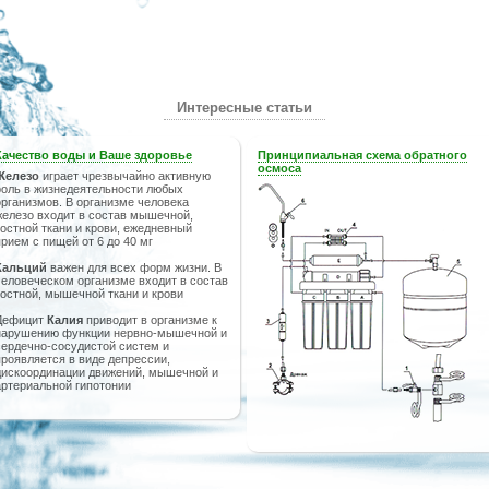
Интересные статьи
Качество воды и Ваше здоровье
Принципиальная схема обратного
осмоса
Железо
играет чрезвычайно активную
роль в жизнедеятельности любых
организмов. В организме человека
железо входит в состав мышечной,
костной ткани и крови, ежедневный
прием с пищей от 6 до 40 мг
Кальций
важен для всех форм жизни. В
человеческом организме входит в состав
костной, мышечной ткани и крови
Дефицит
Калия
приводит в организме к
нарушению функции нервно-мышечной и
сердечно-сосудистой систем и
проявляется в виде депрессии,
дискоординации движений, мышечной и
артериальной гипотонии