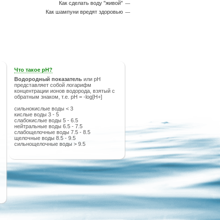
Как сделать воду "живой"
Как шампуни вредят здоровью
Что такое рН?
Водородный показатель
или рН
представляет собой логарифм
концентрации ионов водорода, взятый с
обратным знаком, т.е. pH = -log[H+]
сильнокислые воды < 3
кислые воды 3 - 5
слабокислые воды 5 - 6.5
нейтральные воды 6.5 - 7.5
слабощелочные воды 7.5 - 8.5
щелочные воды 8.5 - 9.5
сильнощелочные воды > 9.5