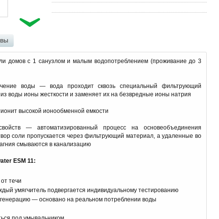
ывы
ли домов с 1 санузлом и малым водопотреблением (проживание до 3
чение воды — вода проходит сквозь специальный фильтрующий
 из воды ионы жесткости и заменяет их на безвредные ионы натрия
ионит высокой ионообменной емкости
свойств — автоматизированный процесс на основеобъединения
твор соли пропускается через фильтрующий материал, а удаленные во
магния смываются в канализацию
ter ESM 11:
от течи
аждый умягчитель подвергается индивидуальному тестированию
регенерацию — основано на реальном потреблении воды
ться под умывальником