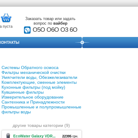
Заказать товар или задать
вопрос по
вайбер
а пуста
О5О O6O O3 6O
КОНТАКТЫ
Системы Обратного осмоса
Фильтры механической очистки
Умягчители воды, Обезжелезиватели
Комплектующие, сменные элементы
Кухонные фильтры (под мойку)
Кувшинные фильтры
Измерительное оборудование
Сантехника и Принадлежности
Промышленные и полупромышленные
фильтры воды
другие товары категории (9)
EcoWater Galaxy VDR...
22395
грн.