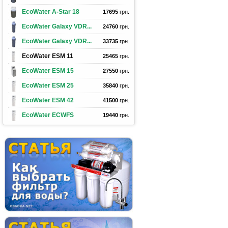
EcoWater A-Star 18
17695
грн.
EcoWater Galaxy VDR...
24760
грн.
EcoWater Galaxy VDR...
33735
грн.
EcoWater ESM 11
25465
грн.
EcoWater ESM 15
27550
грн.
EcoWater ESM 25
35840
грн.
EcoWater ESM 42
41500
грн.
EcoWater ECWFS
19440
грн.