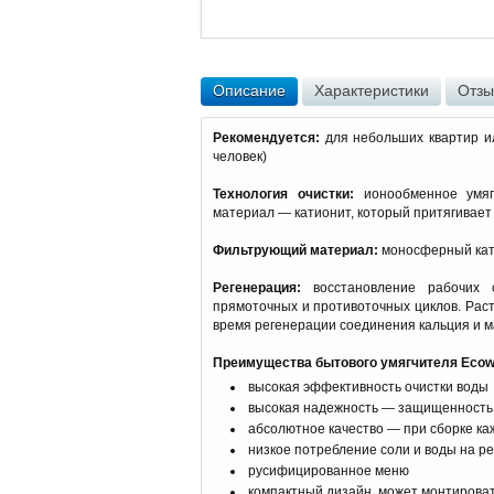
Описание
Характеристики
Отз
Рекомендуется:
для небольших квартир и
человек)
Технология очистки:
ионообменное умяг
материал — катионит, который притягивает
Фильтрующий материал:
моносферный кат
Регенерация:
восстановление рабочих 
прямоточных и противоточных циклов. Рас
время регенерации соединения кальция и 
Преимущества бытового умягчителя Ecowa
высокая эффективность очистки воды
высокая надежность — защищенность 
абсолютное качество — при сборке к
низкое потребление соли и воды на 
русифицированное меню
компактный дизайн, может монтирова