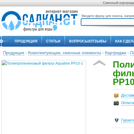
Сменный картридж 
Введите фразу для поиска, напр
ПРОДУКЦИЯ
СТАТЬИ
ВОПРОСЫ/ОТЗЫВЫ
КАК СДЕЛ
Продукция
›
Комплектующие, сменные элементы
›
Картриджи
›
П
Пол
филь
PP10
Достав
Оплата
Гарант