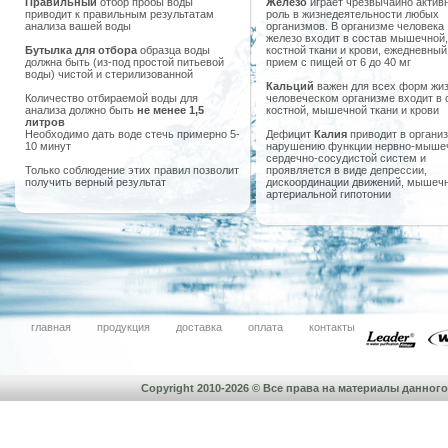
Правильный
отбор пробы воды
Железо
играет чрезвычайно актив
приводит к правильным результатам
роль в жизнедеятельности любых
анализа вашей воды
организмов. В организме человека
железо входит в состав мышечной,
Бутылка для отбора
образца воды
костной ткани и крови, ежедневный
должна быть (из-под простой питьевой
прием с пищей от 6 до 40 мг
воды) чистой и стерилизованной
Кальций
важен для всех форм жиз
Количество отбираемой воды для
человеческом организме входит в 
анализа должно быть
не менее 1,5
костной, мышечной ткани и крови
литров
Необходимо дать воде стечь примерно 5-
Дефицит
Калия
приводит в организ
10 минут
нарушению функции нервно-мыше
сердечно-сосудистой систем и
Только соблюдение этих правил позволит
проявляется в виде депрессии,
получить верный результат
дискоординации движений, мышечн
артериальной гипотонии
главная
продукция
доставка
оплата
контакты
Copyright 2010-2026 © Все права на материалы данно