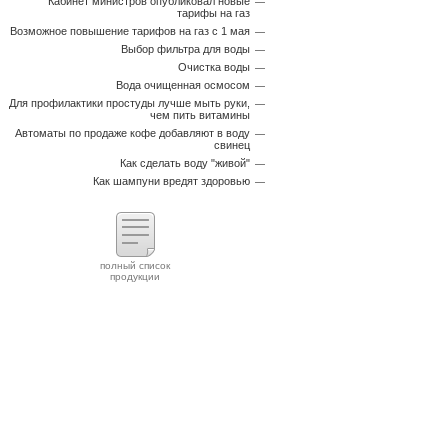
Кабинет министров опубликовал новые
тарифы на газ
Возможное повышение тарифов на газ с 1 мая
Выбор фильтра для воды
Очистка воды
Вода очищенная осмосом
Для профилактики простуды лучше мыть руки,
чем пить витамины
Автоматы по продаже кофе добавляют в воду
свинец
Как сделать воду "живой"
Как шампуни вредят здоровью
полный список
продукции