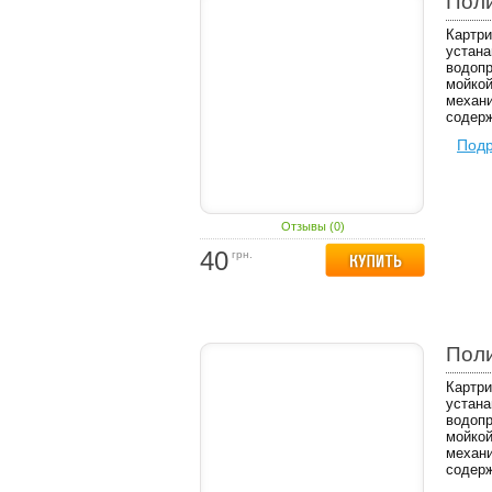
Пол
Картри
устана
водопр
мойкой
механи
содерж
Под
Отзывы (0)
40
грн.
Пол
Картри
устана
водопр
мойкой
механи
содерж