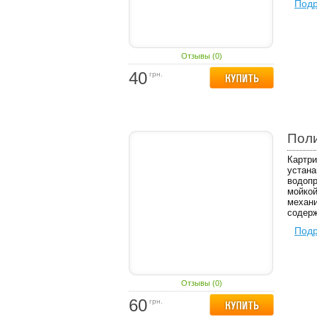
Под
Отзывы (0)
40
грн.
Пол
Картри
устана
водопр
мойкой
механи
содерж
Под
Отзывы (0)
60
грн.