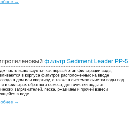
робнее →
ипропиленовый
фильтр Sediment Leader PP-5
дж часто используется как первый этап фильтрации воды,
вливаются в корпуса фильтров расположенных на вводе
овода в дом или квартиру, а также в системах очистки воды под
 и в фильтрах обратного осмоса, для очистки воды от
ческих загрязнителей, песка, ржавчины и прочей взвеси
ащейся в воде.
робнее →