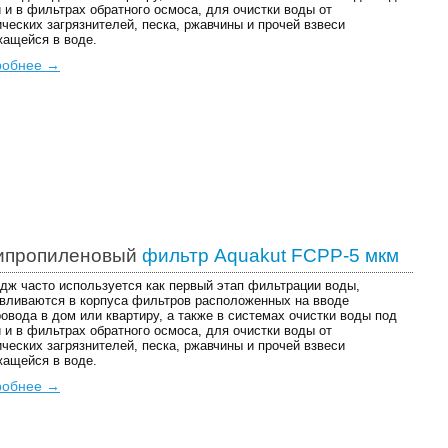
 и в фильтрах обратного осмоса, для очистки воды от
ческих загрязнителей, песка, ржавчины и прочей взвеси
ащейся в воде.
робнее →
ипропиленовый
фильтр Aquakut FCPP-5 мкм
дж часто используется как первый этап фильтрации воды,
вливаются в корпуса фильтров расположенных на вводе
овода в дом или квартиру, а также в системах очистки воды под
 и в фильтрах обратного осмоса, для очистки воды от
ческих загрязнителей, песка, ржавчины и прочей взвеси
ащейся в воде.
робнее →