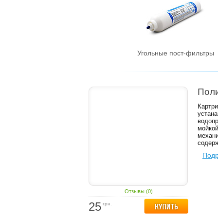
Угольные пост-фильтры
Пол
Картри
устана
водопр
мойкой
механи
содерж
Под
Отзывы (0)
25
грн.