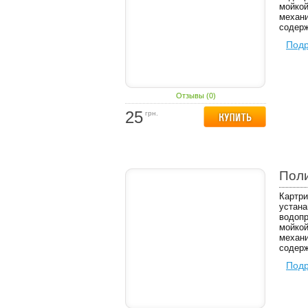
мойкой
механи
содерж
Под
Отзывы (0)
25
грн.
Пол
Картри
устана
водопр
мойкой
механи
содерж
Под