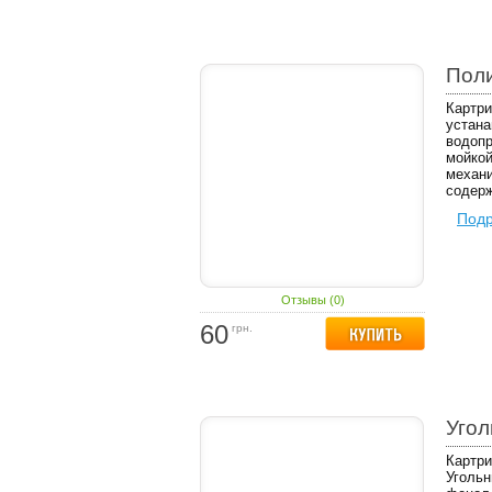
Пол
Картри
устана
водопр
мойкой
механи
содерж
Под
Отзывы (0)
60
грн.
Уго
Картри
Угольн