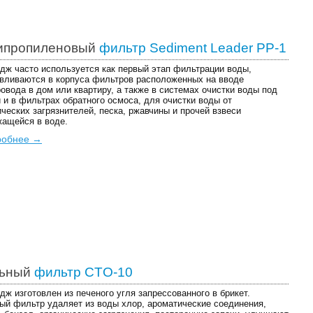
ипропиленовый
фильтр Sediment Leader PP-1
дж часто используется как первый этап фильтрации воды,
вливаются в корпуса фильтров расположенных на вводе
овода в дом или квартиру, а также в системах очистки воды под
 и в фильтрах обратного осмоса, для очистки воды от
ческих загрязнителей, песка, ржавчины и прочей взвеси
ащейся в воде.
робнее →
льный
фильтр CTO-10
дж изготовлен из печеного угля запрессованного в брикет.
ый фильтр удаляет из воды хлор, ароматические соединения,