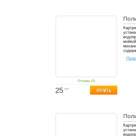
Пол
Картри
устана
водопр
мойкой
механи
содерж
Под
Отзывы (0)
25
грн.
Пол
Картри
устана
водопр