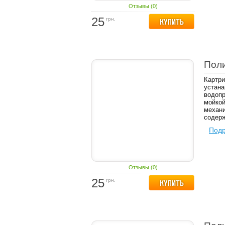
Отзывы (0)
25
грн.
Пол
Картри
устана
водопр
мойкой
механи
содерж
Под
Отзывы (0)
25
грн.