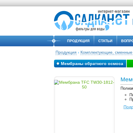
ПРОДУКЦИЯ
СТАТЬИ
ВОПР
Продукция
›
Комплектующие, сменные
Мембраны обратного осмоса
Мем
Полиам
П
П
Под