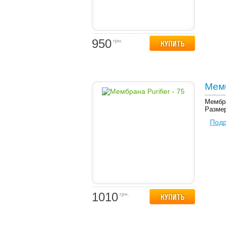
950
грн.
Мемб
Мембра
Размер
Под
1010
грн.