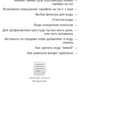
Кабинет министров опубликовал новые
тарифы на газ
Возможное повышение тарифов на газ с 1 мая
Выбор фильтра для воды
Очистка воды
Вода очищенная осмосом
Для профилактики простуды лучше мыть руки,
чем пить витамины
Автоматы по продаже кофе добавляют в воду
свинец
Как сделать воду "живой"
Как шампуни вредят здоровью
полный список
продукции