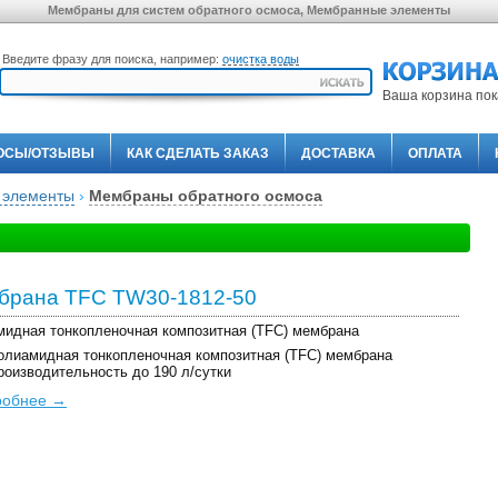
Мембраны для систем обратного осмоса, Мембранные элементы
Введите фразу для поиска, например:
очистка воды
Ваша корзина пок
ОСЫ/ОТЗЫВЫ
КАК СДЕЛАТЬ ЗАКАЗ
ДОСТАВКА
ОПЛАТА
 элементы
›
Мембраны обратного осмоса
брана TFC TW30-1812-50
идная тонкопленочная композитная (TFC) мембрана
олиамидная тонкопленочная композитная (TFC) мембрана
роизводительность до 190 л/сутки
робнее →