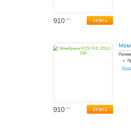
910
грн.
Мем
Полиам
П
Под
910
грн.