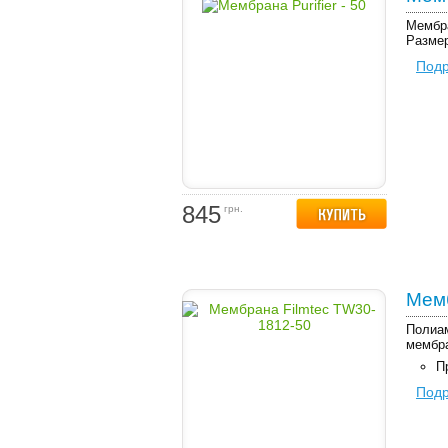
Мембра
Размер
Под
845
грн.
Мемб
Полиам
мембр
П
Под