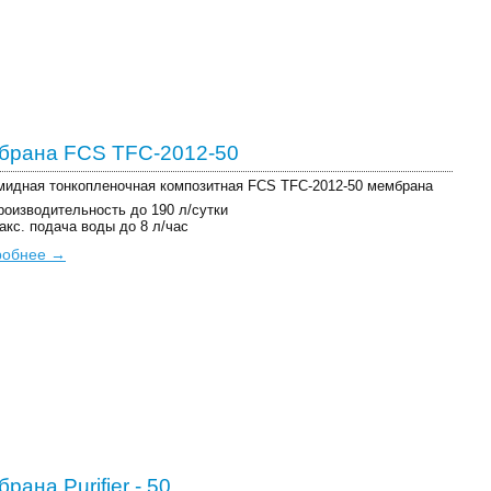
брана FCS TFC-2012-50
идная тонкопленочная композитная FCS TFC-2012-50 мембрана
роизводительность до 190 л/сутки
акс. подача воды до 8 л/час
робнее →
рана Purifier - 50