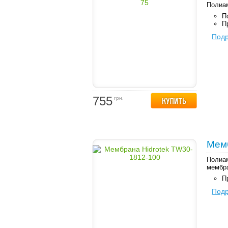
Полиам
П
П
Под
755
грн.
Мемб
Полиам
мембр
П
Под