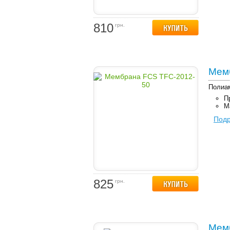
810
грн.
Мем
Полиам
П
М
Под
825
грн.
Мемб