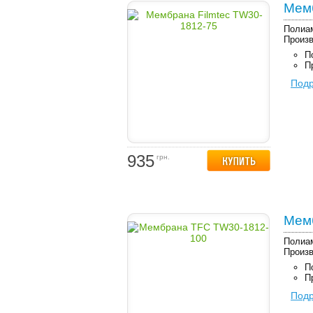
Мемб
Полиам
Произв
П
П
Под
935
грн.
Мем
Полиам
Произв
П
П
Под