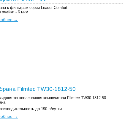
на к фильтрам серии Leader Comfort
 ячейки - 6 мкм
робнее →
рана Filmtec TW30-1812-50
идная тонкопленочная композитная Filmtec TW30-1812-50
ана
роизводительность до 190 л/сутки
робнее →