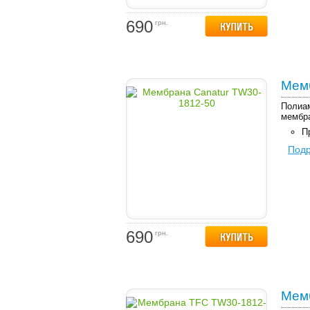
690
грн.
Мемб
Полиам
мембр
П
Под
690
грн.
Мем