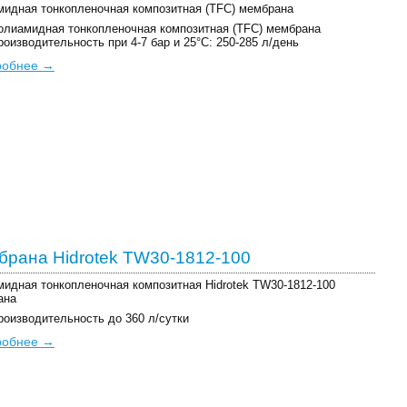
идная тонкопленочная композитная (TFC) мембрана
олиамидная тонкопленочная композитная (TFC) мембрана
роизводительность при 4-7 бар и 25°C: 250-285 л/день
робнее →
рана Hidrotek TW30-1812-100
идная тонкопленочная композитная Hidrotek TW30-1812-100
ана
роизводительность до 360 л/сутки
робнее →