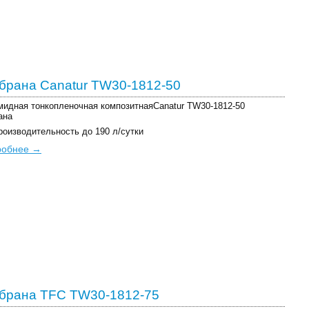
рана Canatur TW30-1812-50
идная тонкопленочная композитнаяCanatur TW30-1812-50
ана
роизводительность до 190 л/сутки
робнее →
брана TFC TW30-1812-75