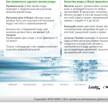
Как правильно сделать анализ воды
Качество воды и Ваше здоровье
Правильный
отбор пробы воды
Железо
играет чрезвычайно актив
приводит к правильным результатам
роль в жизнедеятельности любых
анализа вашей воды
организмов. В организме человека
железо входит в состав мышечной,
Бутылка для отбора
образца воды
костной ткани и крови, ежедневный
должна быть (из-под простой питьевой
прием с пищей от 6 до 40 мг
воды) чистой и стерилизованной
Кальций
важен для всех форм жиз
Количество отбираемой воды для
человеческом организме входит в 
анализа должно быть
не менее 1,5
костной, мышечной ткани и крови
литров
Необходимо дать воде стечь примерно 5-
Дефицит
Калия
приводит в организ
10 минут
нарушению функции нервно-мыше
сердечно-сосудистой систем и
Только соблюдение этих правил позволит
проявляется в виде депрессии,
получить верный результат
дискоординации движений, мышечн
артериальной гипотонии
главная
продукция
доставка
оплата
контакты
Copyright 2010-2026 © Все права на материалы данно