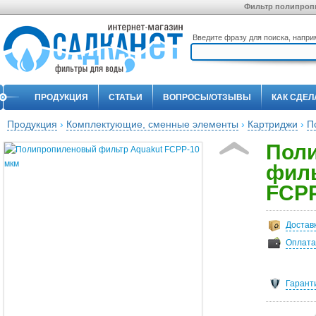
Фильтр полипропи
Введите фразу для поиска, напр
ПРОДУКЦИЯ
СТАТЬИ
ВОПРОСЫ/ОТЗЫВЫ
КАК СДЕЛ
Продукция
›
Комплектующие, сменные элементы
›
Картриджи
›
П
Пол
филь
FCPP
Достав
Оплата
Гарант