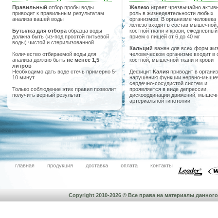
Правильный
отбор пробы воды
Железо
играет чрезвычайно актив
приводит к правильным результатам
роль в жизнедеятельности любых
анализа вашей воды
организмов. В организме человека
железо входит в состав мышечной,
Бутылка для отбора
образца воды
костной ткани и крови, ежедневный
должна быть (из-под простой питьевой
прием с пищей от 6 до 40 мг
воды) чистой и стерилизованной
Кальций
важен для всех форм жиз
Количество отбираемой воды для
человеческом организме входит в 
анализа должно быть
не менее 1,5
костной, мышечной ткани и крови
литров
Необходимо дать воде стечь примерно 5-
Дефицит
Калия
приводит в организ
10 минут
нарушению функции нервно-мыше
сердечно-сосудистой систем и
Только соблюдение этих правил позволит
проявляется в виде депрессии,
получить верный результат
дискоординации движений, мышечн
артериальной гипотонии
главная
продукция
доставка
оплата
контакты
Copyright 2010-2026 © Все права на материалы данно