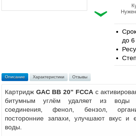
К
Нужен
Срок
до 6
Ресу
Степ
Описание
Характеристики
Отзывы
Картридж
GAC BB 20" FCCA
с активирова
битумным углём удаляет из воды х
соединения, фенол, бензол, органи
посторонние запахи, улучшают вкус и 
воды.