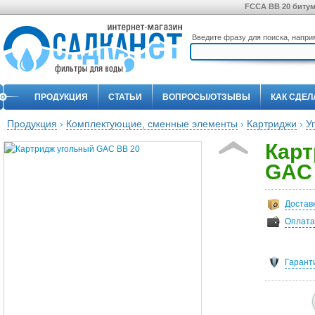
FCCA BB 20 биту
Введите фразу для поиска, напр
ПРОДУКЦИЯ
СТАТЬИ
ВОПРОСЫ/ОТЗЫВЫ
КАК СДЕЛ
Продукция
›
Комплектующие, сменные элементы
›
Картриджи
›
У
Карт
GAC 
Достав
Оплата
Гарант