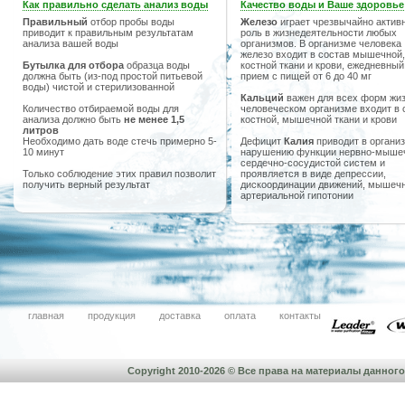
Как правильно сделать анализ воды
Качество воды и Ваше здоровье
Правильный
отбор пробы воды
Железо
играет чрезвычайно актив
приводит к правильным результатам
роль в жизнедеятельности любых
анализа вашей воды
организмов. В организме человека
железо входит в состав мышечной,
Бутылка для отбора
образца воды
костной ткани и крови, ежедневный
должна быть (из-под простой питьевой
прием с пищей от 6 до 40 мг
воды) чистой и стерилизованной
Кальций
важен для всех форм жиз
Количество отбираемой воды для
человеческом организме входит в 
анализа должно быть
не менее 1,5
костной, мышечной ткани и крови
литров
Необходимо дать воде стечь примерно 5-
Дефицит
Калия
приводит в организ
10 минут
нарушению функции нервно-мыше
сердечно-сосудистой систем и
Только соблюдение этих правил позволит
проявляется в виде депрессии,
получить верный результат
дискоординации движений, мышечн
артериальной гипотонии
главная
продукция
доставка
оплата
контакты
Copyright 2010-2026 © Все права на материалы данно