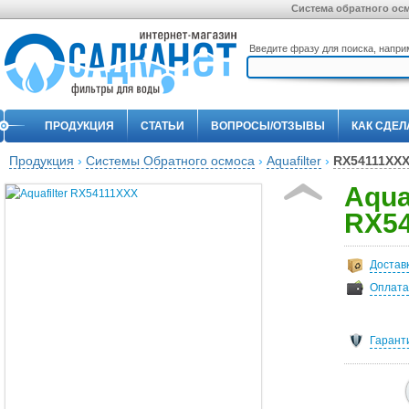
Система обратного осм
Введите фразу для поиска, напр
ПРОДУКЦИЯ
СТАТЬИ
ВОПРОСЫ/ОТЗЫВЫ
КАК СДЕЛ
Продукция
›
Системы Обратного осмоса
›
Aquafilter
›
RX54111XX
Aquaf
RX5
Достав
Оплата
Гарант