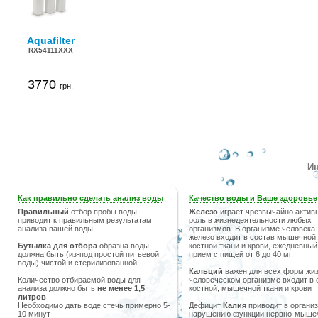
Aquafilter
RX54111XXX
3770
грн.
Ин
Как правильно сделать анализ воды
Качество воды и Ваше здоровье
Правильный
отбор пробы воды
Железо
играет чрезвычайно актив
приводит к правильным результатам
роль в жизнедеятельности любых
анализа вашей воды
организмов. В организме человека
железо входит в состав мышечной,
Бутылка для отбора
образца воды
костной ткани и крови, ежедневный
должна быть (из-под простой питьевой
прием с пищей от 6 до 40 мг
воды) чистой и стерилизованной
Кальций
важен для всех форм жиз
Количество отбираемой воды для
человеческом организме входит в 
анализа должно быть
не менее 1,5
костной, мышечной ткани и крови
литров
Необходимо дать воде стечь примерно 5-
Дефицит
Калия
приводит в организ
10 минут
нарушению функции нервно-мыше