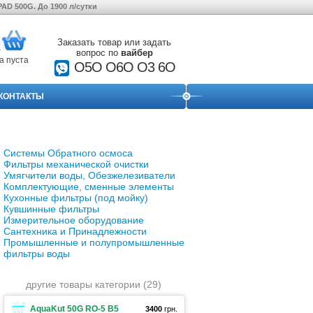
D 500G. До 1900 л/сутки
Заказать товар или задать
вопрос по
вайбер
а пуста
О5О O6O O3 6O
КОНТАКТЫ
Системы Обратного осмоса
Фильтры механической очистки
Умягчители воды, Обезжелезиватели
Комплектующие, сменные элементы
Кухонные фильтры (под мойку)
Кувшинные фильтры
Измерительное оборудование
Сантехника и Принадлежности
Промышленные и полупромышленные
фильтры воды
другие товары категории (29)
AquaKut 50G RO-5 B5
3400
грн.