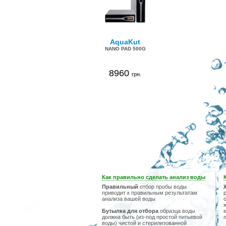
AquaKut
NANO PAD 500G
8960
грн.
Как правильно сделать анализ воды
Правильный
отбор пробы воды
приводит к правильным результатам
анализа вашей воды
Бутылка для отбора
образца воды
должна быть (из-под простой питьевой
воды) чистой и стерилизованной