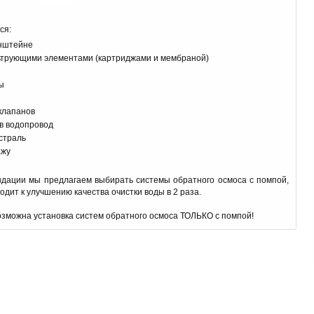
ся:
онштейне
трующими элементами (картриджами и мембраной)
ы
клапанов
 в водопровод
страль
ажу
ндации мы предлагаем выбирать системы обратного осмоса с помпой,
одит к улучшению качества очистки воды в 2 раза.
возможна установка систем обратного осмоса ТОЛЬКО с помпой!