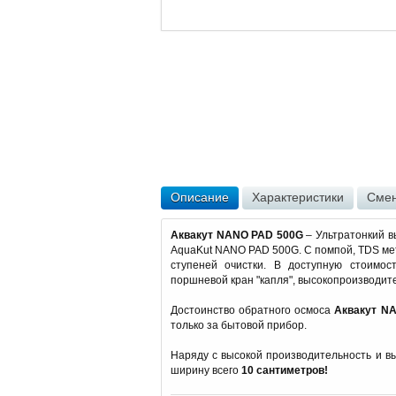
Описание
Характеристики
Смен
Аквакут NANO PAD 500G
– Ультратонкий в
AquaKut NANO PAD 500G. С помпой, TDS мет
ступеней очистки. В доступную стоимос
поршневой кран "капля", высокопроизводит
Достоинство обратного осмоса
Аквакут N
только за бытовой прибор.
Наряду с высокой производительность и в
ширину всего
10 сантиметров!