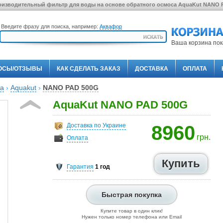
изводительный фильтр для воды на основе обратного осмоса AquaKut NANO PA
Введите фразу для поиска, например:
Аквафор
Ваша корзина пок
ОСЫ/ОТЗЫВЫ
КАК СДЕЛАТЬ ЗАКАЗ
ДОСТАВКА
ОПЛАТА
са
›
Aquakut
›
NANO PAD 500G
AquaKut NANO PAD 500G
Доставка по Украине
8960
грн.
Оплата
Гарантия
1 год
Быстрая покупка
Купите товар в один клик!
Нужен только номер телефона или Email