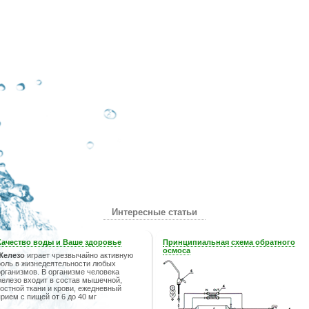
Интересные статьи
Качество воды и Ваше здоровье
Принципиальная схема обратного
осмоса
Железо
играет чрезвычайно активную
роль в жизнедеятельности любых
организмов. В организме человека
железо входит в состав мышечной,
костной ткани и крови, ежедневный
прием с пищей от 6 до 40 мг