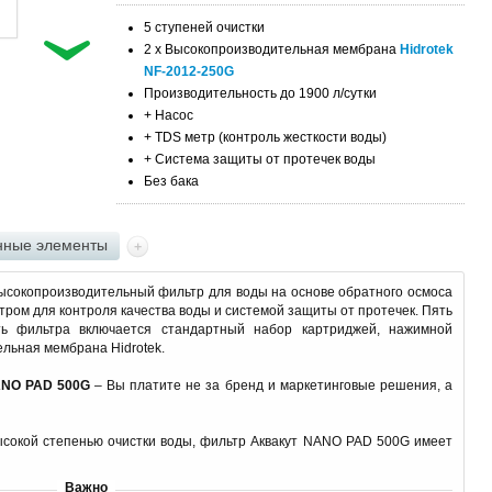
5 ступеней очистки
2 x Высокопроизводительная мембрана
Hidrotek
NF-2012-250G
Производительность до 1900 л/сутки
+ Насос
+ TDS метр (контроль жесткости воды)
+ Система защиты от протечек воды
Без бака
ные элементы
ысокопроизводительный фильтр для воды на основе обратного осмоса
ром для контроля качества воды и системой защиты от протечек. Пять
ть фильтра включается стандартный набор картриджей, нажимной
ельная мембрана Hidrotek.
ANO PAD 500G
– Вы платите не за бренд и маркетинговые решения, а
ысокой степенью очистки воды, фильтр Аквакут NANO PAD 500G имеет
Важно