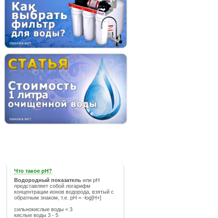
Что такое рН?
Водородный показатель
или рН
представляет собой логарифм
концентрации ионов водорода, взятый с
обратным знаком, т.е. pH = -log[H+]
сильнокислые воды < 3
кислые воды 3 - 5