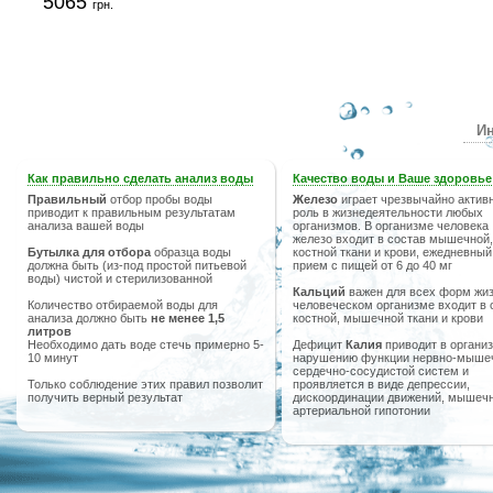
5065
грн.
Ин
Как правильно сделать анализ воды
Качество воды и Ваше здоровье
Правильный
отбор пробы воды
Железо
играет чрезвычайно актив
приводит к правильным результатам
роль в жизнедеятельности любых
анализа вашей воды
организмов. В организме человека
железо входит в состав мышечной,
Бутылка для отбора
образца воды
костной ткани и крови, ежедневный
должна быть (из-под простой питьевой
прием с пищей от 6 до 40 мг
воды) чистой и стерилизованной
Кальций
важен для всех форм жиз
Количество отбираемой воды для
человеческом организме входит в 
анализа должно быть
не менее 1,5
костной, мышечной ткани и крови
литров
Необходимо дать воде стечь примерно 5-
Дефицит
Калия
приводит в организ
10 минут
нарушению функции нервно-мыше
сердечно-сосудистой систем и
Только соблюдение этих правил позволит
проявляется в виде депрессии,
получить верный результат
дискоординации движений, мышечн
артериальной гипотонии