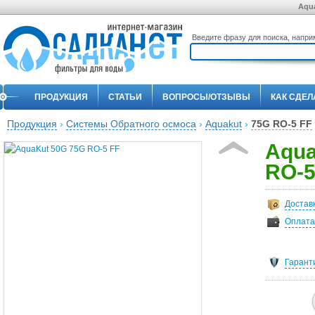
Aqu
Введите фразу для поиска, напр
ПРОДУКЦИЯ
СТАТЬИ
ВОПРОСЫ/ОТЗЫВЫ
КАК СДЕЛ
Продукция
›
Системы Обратного осмоса
›
Aquakut
›
75G RO-5 FF
Aqua
RO-5
Достав
Оплата
Гарант