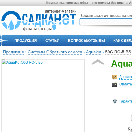
Компактная система обратного осмоса без помпы A
Введите фразу для поиска, напр
ПРОДУКЦИЯ
СТАТЬИ
ВОПРОСЫ/ОТЗЫВЫ
КАК СДЕЛ
Продукция
›
Системы Обратного осмоса
›
Aquakut
›
50G RO-5 B5
Aqua
Достав
Оплата
Гарант
К