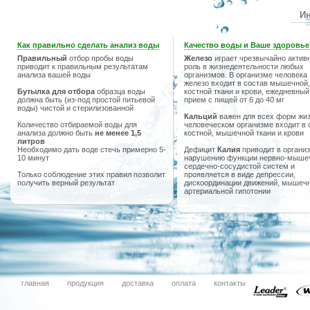
Ин
Как правильно сделать анализ воды
Качество воды и Ваше здоровье
Правильный
отбор пробы воды
Железо
играет чрезвычайно актив
приводит к правильным результатам
роль в жизнедеятельности любых
анализа вашей воды
организмов. В организме человека
железо входит в состав мышечной,
Бутылка для отбора
образца воды
костной ткани и крови, ежедневный
должна быть (из-под простой питьевой
прием с пищей от 6 до 40 мг
воды) чистой и стерилизованной
Кальций
важен для всех форм жиз
Количество отбираемой воды для
человеческом организме входит в 
анализа должно быть
не менее 1,5
костной, мышечной ткани и крови
литров
Необходимо дать воде стечь примерно 5-
Дефицит
Калия
приводит в организ
10 минут
нарушению функции нервно-мыше
сердечно-сосудистой систем и
Только соблюдение этих правил позволит
проявляется в виде депрессии,
получить верный результат
дискоординации движений, мышечн
артериальной гипотонии
главная
продукция
доставка
оплата
контакты