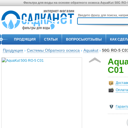
Фильтра для воды на основе обратного осмоса AquaKut 50G RO-5
Введите фразу для поиска, напр
ПРОДУКЦИЯ
СТАТЬИ
ВОПРОСЫ/ОТЗЫВЫ
КАК СДЕЛ
Продукция
›
Системы Обратного осмоса
›
Aquakut
›
50G RO-5 C0
Aqua
C01
Достав
Оплата
Гарант