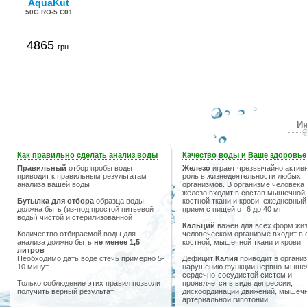
AquaKut
50G RO-5 C01
4865
грн.
Ин
Как правильно сделать анализ воды
Качество воды и Ваше здоровье
Правильный
отбор пробы воды
Железо
играет чрезвычайно актив
приводит к правильным результатам
роль в жизнедеятельности любых
анализа вашей воды
организмов. В организме человека
железо входит в состав мышечной,
Бутылка для отбора
образца воды
костной ткани и крови, ежедневный
должна быть (из-под простой питьевой
прием с пищей от 6 до 40 мг
воды) чистой и стерилизованной
Кальций
важен для всех форм жиз
Количество отбираемой воды для
человеческом организме входит в 
анализа должно быть
не менее 1,5
костной, мышечной ткани и крови
литров
Необходимо дать воде стечь примерно 5-
Дефицит
Калия
приводит в организ
10 минут
нарушению функции нервно-мыше
сердечно-сосудистой систем и
Только соблюдение этих правил позволит
проявляется в виде депрессии,
получить верный результат
дискоординации движений, мышечн
артериальной гипотонии