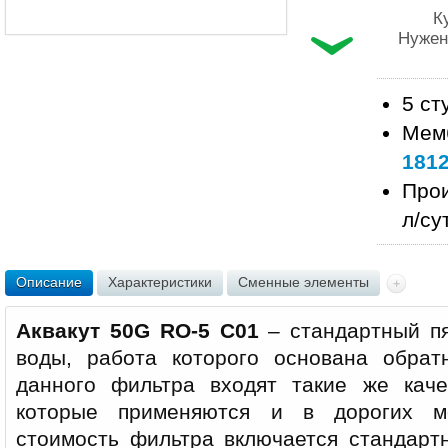
К
Нужен
5 ст
Мем
181
Прои
л/су
Описание
Характеристики
Сменные элементы
Аквакут 50G RO-5 С01
– стандартный пя
воды, работа которого основана обрат
данного фильтра входят такие же каче
которые применяются и в дорогих м
стоимость фильтра включается стандарт