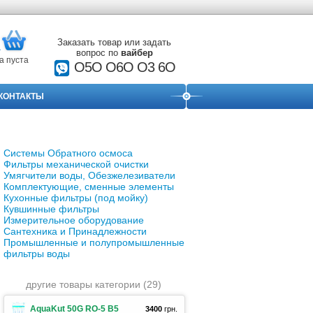
Заказать товар или задать
вопрос по
вайбер
а пуста
О5О O6O O3 6O
КОНТАКТЫ
Системы Обратного осмоса
Фильтры механической очистки
Умягчители воды, Обезжелезиватели
Комплектующие, сменные элементы
Кухонные фильтры (под мойку)
Кувшинные фильтры
Измерительное оборудование
Сантехника и Принадлежности
Промышленные и полупромышленные
фильтры воды
другие товары категории (29)
AquaKut 50G RO-5 B5
3400
грн.