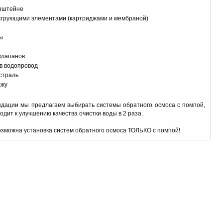
онштейне
трующими элементами (картриджами и мембраной)
ы
клапанов
 в водопровод
страль
ажу
ндации мы предлагаем выбирать системы обратного осмоса с помпой,
одит к улучшению качества очистки воды в 2 раза.
возможна установка систем обратного осмоса ТОЛЬКО с помпой!