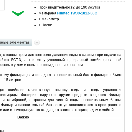
Производительность: до 190 л/сутки
Мембрана
Filmtec TW30-1812-50G
+ Манометр
+ Насос
ные элементы
а, с манометром для контроля давления воды в системе при подаче на
айтек FCT-3, а так же улучшенный прозрачный комбинированный
окосовым углем и повышающем давление насосом.
стему фильтрации и попадает в накопительный бак, в фильтре, объем
— 15 литров.
дят наиболее качественную очистку воды, из воды удаляются
пестициды, бактерии, вирусы и другие вредные вещества. Фильтр
и и мембраной, с краном для чистой воды, накопительным баком,
 Фильтр и накопительный бак легко устанавливаются в пространство
ке или с помощью уголка входящего в комплектацию рядом с мойкой.
Важно
ся: