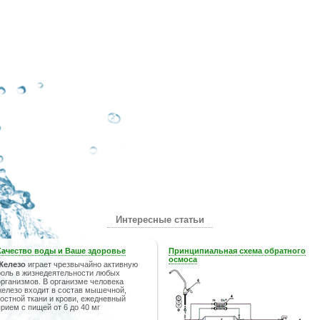
Интересные статьи
Качество воды и Ваше здоровье
Принципиальная схема обратного
осмоса
Железо
играет чрезвычайно активную
роль в жизнедеятельности любых
организмов. В организме человека
железо входит в состав мышечной,
костной ткани и крови, ежедневный
прием с пищей от 6 до 40 мг