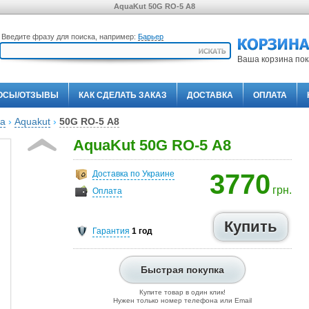
AquaKut 50G RO-5 A8
Введите фразу для поиска, например:
Барьер
Ваша корзина пок
ОСЫ/ОТЗЫВЫ
КАК СДЕЛАТЬ ЗАКАЗ
ДОСТАВКА
ОПЛАТА
са
›
Aquakut
›
50G RO-5 А8
AquaKut 50G RO-5 А8
Доставка по Украине
3770
грн.
Оплата
Гарантия
1 год
Быстрая покупка
Купите товар в один клик!
Нужен только номер телефона или Email