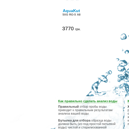
AquaKut
50G RO-5 А8
3770
грн.
Как правильно сделать анализ воды
Правильный
отбор пробы воды
приводит к правильным результатам
анализа вашей воды
Бутылка для отбора
образца воды
должна быть (из-под простой питьевой
воды) чистой и стерилизованной