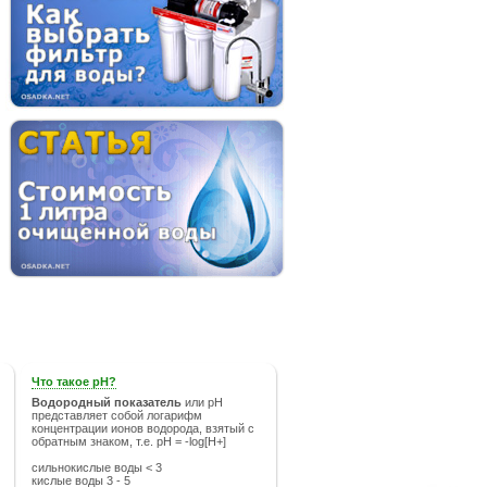
Что такое рН?
Водородный показатель
или рН
представляет собой логарифм
концентрации ионов водорода, взятый с
обратным знаком, т.е. pH = -log[H+]
сильнокислые воды < 3
кислые воды 3 - 5