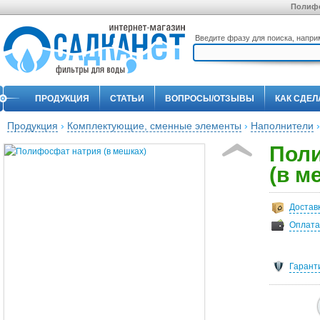
Полифо
Введите фразу для поиска, напр
ПРОДУКЦИЯ
СТАТЬИ
ВОПРОСЫ/ОТЗЫВЫ
КАК СДЕЛ
Продукция
›
Комплектующие, сменные элементы
›
Наполнители
Пол
(в м
Достав
Оплата
Гарант