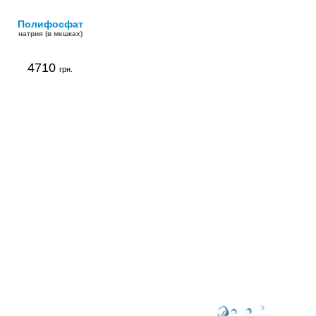
Полифосфат
натрия (в мешках)
4710
грн.