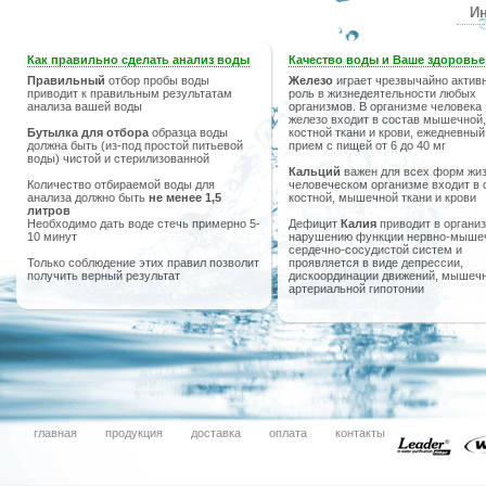
Ин
Как правильно сделать анализ воды
Качество воды и Ваше здоровье
Правильный
отбор пробы воды
Железо
играет чрезвычайно актив
приводит к правильным результатам
роль в жизнедеятельности любых
анализа вашей воды
организмов. В организме человека
железо входит в состав мышечной,
Бутылка для отбора
образца воды
костной ткани и крови, ежедневный
должна быть (из-под простой питьевой
прием с пищей от 6 до 40 мг
воды) чистой и стерилизованной
Кальций
важен для всех форм жиз
Количество отбираемой воды для
человеческом организме входит в 
анализа должно быть
не менее 1,5
костной, мышечной ткани и крови
литров
Необходимо дать воде стечь примерно 5-
Дефицит
Калия
приводит в организ
10 минут
нарушению функции нервно-мыше
сердечно-сосудистой систем и
Только соблюдение этих правил позволит
проявляется в виде депрессии,
получить верный результат
дискоординации движений, мышечн
артериальной гипотонии
главная
продукция
доставка
оплата
контакты