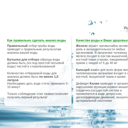
Ин
Как правильно сделать анализ воды
Качество воды и Ваше здоровье
Правильный
отбор пробы воды
Железо
играет чрезвычайно актив
приводит к правильным результатам
роль в жизнедеятельности любых
анализа вашей воды
организмов. В организме человека
железо входит в состав мышечной,
Бутылка для отбора
образца воды
костной ткани и крови, ежедневный
должна быть (из-под простой питьевой
прием с пищей от 6 до 40 мг
воды) чистой и стерилизованной
Кальций
важен для всех форм жиз
Количество отбираемой воды для
человеческом организме входит в 
анализа должно быть
не менее 1,5
костной, мышечной ткани и крови
литров
Необходимо дать воде стечь примерно 5-
Дефицит
Калия
приводит в организ
10 минут
нарушению функции нервно-мыше
сердечно-сосудистой систем и
Только соблюдение этих правил позволит
проявляется в виде депрессии,
получить верный результат
дискоординации движений, мышечн
артериальной гипотонии