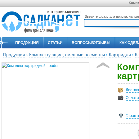
Компл
Введите фразу для поиска, напр
ПРОДУКЦИЯ
СТАТЬИ
ВОПРОСЫ/ОТЗЫВЫ
КАК СДЕЛ
Продукция
›
Комплектующие, сменные элементы
›
Картриджи
›
К
Комп
карт
Достав
Оплата
Гарант