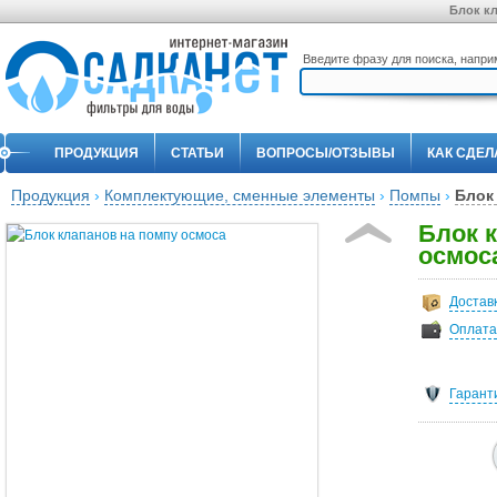
Блок к
Введите фразу для поиска, напр
ПРОДУКЦИЯ
СТАТЬИ
ВОПРОСЫ/ОТЗЫВЫ
КАК СДЕЛ
Продукция
›
Комплектующие, сменные элементы
›
Помпы
›
Блок
Блок 
осмос
Достав
Оплата
Гарант