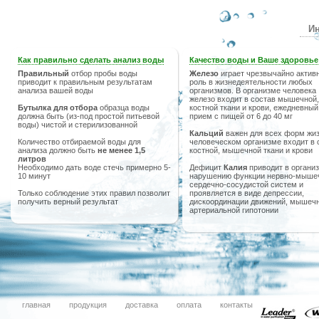
Ин
Как правильно сделать анализ воды
Качество воды и Ваше здоровье
Правильный
отбор пробы воды
Железо
играет чрезвычайно актив
приводит к правильным результатам
роль в жизнедеятельности любых
анализа вашей воды
организмов. В организме человека
железо входит в состав мышечной,
Бутылка для отбора
образца воды
костной ткани и крови, ежедневный
должна быть (из-под простой питьевой
прием с пищей от 6 до 40 мг
воды) чистой и стерилизованной
Кальций
важен для всех форм жиз
Количество отбираемой воды для
человеческом организме входит в 
анализа должно быть
не менее 1,5
костной, мышечной ткани и крови
литров
Необходимо дать воде стечь примерно 5-
Дефицит
Калия
приводит в организ
10 минут
нарушению функции нервно-мыше
сердечно-сосудистой систем и
Только соблюдение этих правил позволит
проявляется в виде депрессии,
получить верный результат
дискоординации движений, мышечн
артериальной гипотонии
главная
продукция
доставка
оплата
контакты