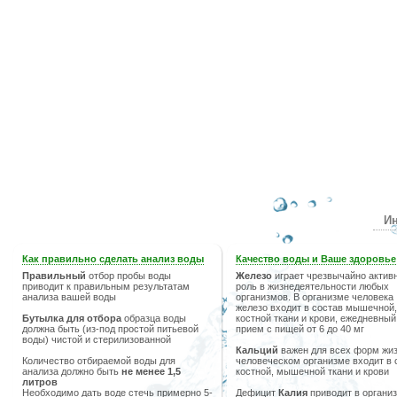
Ин
Как правильно сделать анализ воды
Качество воды и Ваше здоровье
Правильный
отбор пробы воды
Железо
играет чрезвычайно актив
приводит к правильным результатам
роль в жизнедеятельности любых
анализа вашей воды
организмов. В организме человека
железо входит в состав мышечной,
Бутылка для отбора
образца воды
костной ткани и крови, ежедневный
должна быть (из-под простой питьевой
прием с пищей от 6 до 40 мг
воды) чистой и стерилизованной
Кальций
важен для всех форм жиз
Количество отбираемой воды для
человеческом организме входит в 
анализа должно быть
не менее 1,5
костной, мышечной ткани и крови
литров
Необходимо дать воде стечь примерно 5-
Дефицит
Калия
приводит в организ