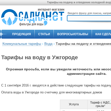
Тарифы на подачу и отведение холодной воды
Введите фразу для поиска, напр
ПРОДУКЦИЯ
СТАТЬИ
ВОПРОСЫ/ОТЗЫВЫ
КАК СДЕЛ
Коммунальные тарифы
›
Вода
›
Тарифы на подачу и отведени
Тарифы на воду в Ужгороде
Огромная просьба, если вы увидели неточность или несо
администрации сайта.
С 1 сентября 2016 г. вводятся в действие следующие тарифы на подач
Оплата воды в Ужгороде по счетчику для многоквартирных домов
Тариф с НДС,
Услуга
грн./м³