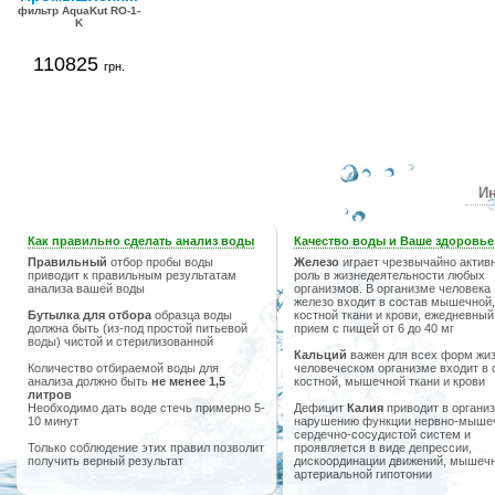
фильтр AquaKut RO-1-
K
110825
грн.
Ин
Как правильно сделать анализ воды
Качество воды и Ваше здоровье
Правильный
отбор пробы воды
Железо
играет чрезвычайно актив
приводит к правильным результатам
роль в жизнедеятельности любых
анализа вашей воды
организмов. В организме человека
железо входит в состав мышечной,
Бутылка для отбора
образца воды
костной ткани и крови, ежедневный
должна быть (из-под простой питьевой
прием с пищей от 6 до 40 мг
воды) чистой и стерилизованной
Кальций
важен для всех форм жиз
Количество отбираемой воды для
человеческом организме входит в 
анализа должно быть
не менее 1,5
костной, мышечной ткани и крови
литров
Необходимо дать воде стечь примерно 5-
Дефицит
Калия
приводит в организ
10 минут
нарушению функции нервно-мыше
сердечно-сосудистой систем и
Только соблюдение этих правил позволит
проявляется в виде депрессии,
получить верный результат
дискоординации движений, мышечн
артериальной гипотонии