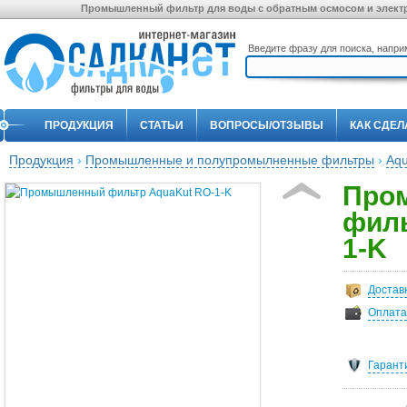
Промышленный фильтр для воды с обратным осмосом и электро
Введите фразу для поиска, напр
ПРОДУКЦИЯ
СТАТЬИ
ВОПРОСЫ/ОТЗЫВЫ
КАК СДЕЛ
Продукция
›
Промышленные и полупромылненные фильтры
›
Aq
Про
филь
1-K
Достав
Оплата
Гарант