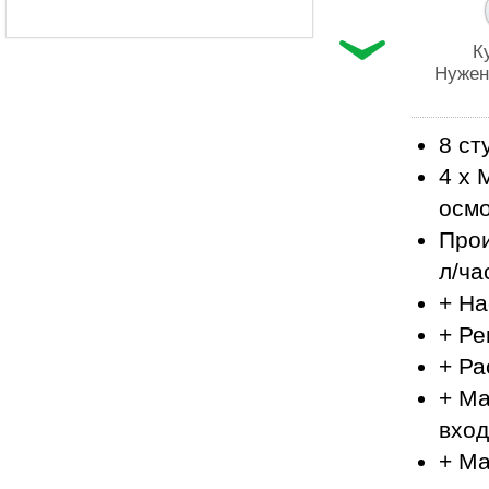
К
Нужен
8 ст
4 x 
осм
Прои
л/ча
+ На
+ Ре
+ Р
+ Ма
вхо
+ Ма