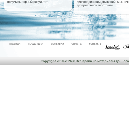
получить верный результат
дискоординации движений, мышечн
артериальной гипотонии
главная
продукция
доставка
оплата
контакты
Copyright 2010-2026 © Все права на материалы данно