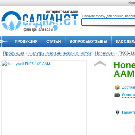
Hon
Введите фразу для поиска, напр
ПРОДУКЦИЯ
СТАТЬИ
ВОПРОСЫ/ОТЗЫВЫ
КАК СДЕЛ
Продукция
›
Фильтры механической очистки
›
Honeywell
›
FK06-1/
Hone
ААM
Достав
Оплата
Гарант