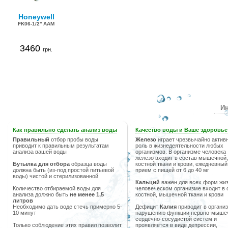
Honeywell
FK06-1/2'' ААM
3460
грн.
Ин
Как правильно сделать анализ воды
Качество воды и Ваше здоровье
Правильный
отбор пробы воды
Железо
играет чрезвычайно актив
приводит к правильным результатам
роль в жизнедеятельности любых
анализа вашей воды
организмов. В организме человека
железо входит в состав мышечной,
Бутылка для отбора
образца воды
костной ткани и крови, ежедневный
должна быть (из-под простой питьевой
прием с пищей от 6 до 40 мг
воды) чистой и стерилизованной
Кальций
важен для всех форм жиз
Количество отбираемой воды для
человеческом организме входит в 
анализа должно быть
не менее 1,5
костной, мышечной ткани и крови
литров
Необходимо дать воде стечь примерно 5-
Дефицит
Калия
приводит в организ
10 минут
нарушению функции нервно-мыше
сердечно-сосудистой систем и
Только соблюдение этих правил позволит
проявляется в виде депрессии,