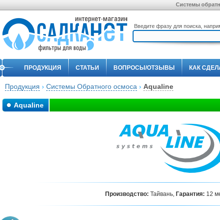
Системы обратно
Введите фразу для поиска, напр
ПРОДУКЦИЯ
СТАТЬИ
ВОПРОСЫ/ОТЗЫВЫ
КАК СДЕЛ
Продукция
›
Системы Обратного осмоса
›
Aqualine
Aqualine
Производство:
Тайвань,
Гарантия:
12 м