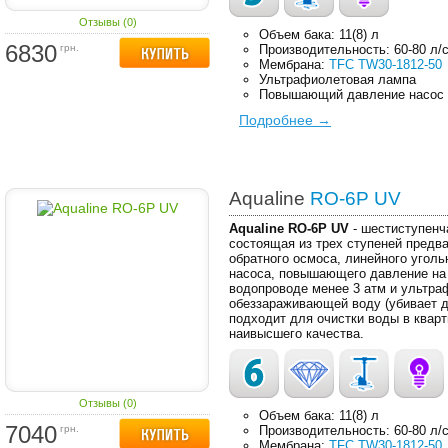
Отзывы (0)
Объем бака: 11(8) л
6830
грн.
Производительность: 60-80 л/
Мембрана:
TFC TW30-1812-50
Ультрафиолетовая лампа
Повышающий давление насос
Подробнее →
Aqualine
RO-6P UV
Aqualine RO-6P UV
- шестиступенч
состоящая из трех ступеней предв
обратного осмоса, линейного уголь
насоса, повышающего давление на 
водопроводе менее 3 атм и ультра
обеззараживающей воду (убивает д
подходит для очистки воды в кварт
наивысшего качества.
Отзывы (0)
Объем бака: 11(8) л
7040
грн.
Производительность: 60-80 л/
Мембрана:
TFC TW30-1812-50