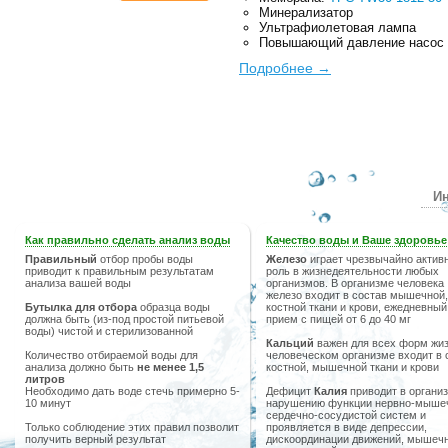
Минерализатор
Ультрафиолетовая лампа
Повышающий давление насос
Подробнее →
Ин
Как правильно сделать анализ воды
Качество воды и Ваше здоровье
Правильный
отбор пробы воды
Железо
играет чрезвычайно актив
приводит к правильным результатам
роль в жизнедеятельности любых
анализа вашей воды
организмов. В организме человека
железо входит в состав мышечной,
Бутылка для отбора
образца воды
костной ткани и крови, ежедневный
должна быть (из-под простой питьевой
прием с пищей от 6 до 40 мг
воды) чистой и стерилизованной
Кальций
важен для всех форм жиз
Количество отбираемой воды для
человеческом организме входит в 
анализа должно быть
не менее 1,5
костной, мышечной ткани и крови
литров
Необходимо дать воде стечь примерно 5-
Дефицит
Калия
приводит в организ
10 минут
нарушению функции нервно-мыше
сердечно-сосудистой систем и
Только соблюдение этих правил позволит
проявляется в виде депрессии,
получить верный результат
дискоординации движений, мышечн