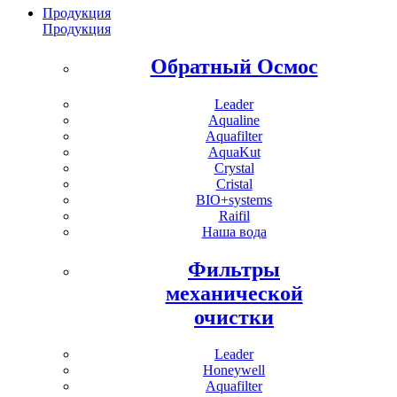
Продукция
Продукция
Обратный Осмос
Leader
Aqualine
Aquafilter
AquaKut
Crystal
Cristal
BIO+systems
Raifil
Наша вода
Фильтры
механической
очистки
Leader
Honeywell
Aquafilter