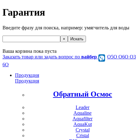
Гарантия
Введите фразу для поиска, например:
умягчитель для воды
Ваша корзина пока пуста
Заказать товар или задать вопрос по
вайбер
О5О O6O O3
6O
Продукция
Продукция
Обратный Осмос
Leader
Aqualine
Aquafilter
AquaKut
Crystal
Cristal