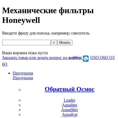
Механические фильтры
Honeywell
Введите фразу для поиска, например:
смеситель
Ваша корзина пока пуста
Заказать товар или задать вопрос по
вайбер
О5О O6O O3
6O
Продукция
Продукция
Обратный Осмос
Leader
Aqualine
Aquafilter
AquaKut