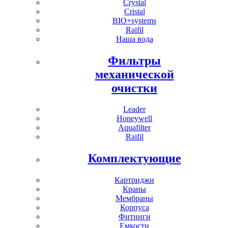
Crystal
Cristal
BIO+systems
Raifil
Наша вода
Фильтры
механической
очистки
Leader
Honeywell
Aquafilter
Raifil
Комплектующие
Картриджи
Краны
Мембраны
Корпуса
Фитинги
Емкости