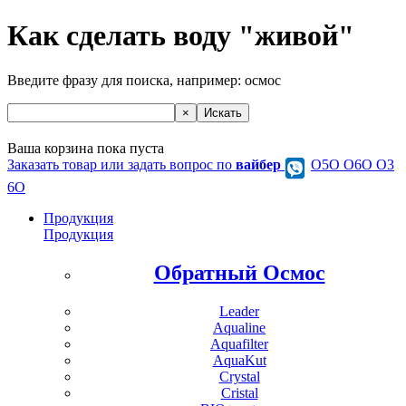
Как сделать воду "живой"
Введите фразу для поиска, например:
осмос
Ваша корзина пока пуста
Заказать товар или задать вопрос по
вайбер
О5О O6O O3
6O
Продукция
Продукция
Обратный Осмос
Leader
Aqualine
Aquafilter
AquaKut
Crystal
Cristal