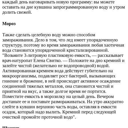
каждый день наговаривать новую программу: вы можете
оставить на дне кувшина запрограммированную воду и утром
долить свежей.
Мороз
Также сделать целебную воду можно способом
замораживания. Дело в том, что лед имеет упорядоченную
структуру, поэтому во время замораживания любая хаотичная
вода становится упорядоченной кристализированной.
"Возьмите 3-литровую пластиковую емкость, — рассказывает
врач-натуропат Елена Свитко. — Положите на дно кремний и
залейте чистой (желательно не водопроводной) водой.
Активированная кремнем вода действует губительно на
микроорганизмы, подавляет рост бактерий, вызывающих
гниение и брожение, в ней происходит активное осаждение
соединений тяжелых металлов, она становится чистой и
приятной на вкус, а также долгое время не портится.
Поместите емкость в морозилку на целый день. Вечером
достаньте ее и поставьте размораживаться. На утро аккуратно
слейте в кувшин верхнюю часть воды, оставляя в емкости
осадок, который надо вылить. Кремний перед следующей
очисткой промойте проточной водо".