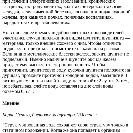
при лечении аллергических заболеваний, хронических
гастритах, гастродуоденитах, колитах, энтероколитах, язве
желудка, желчекаменной болезни, воспалении поджелудочной
железы, при камнях в почках, почечных воспалениях,
парадонтозах и др. заболеваниях.
Но в последнее время у недобросовестных производителей
участились случаи продажи под видом шунгита шунгизита —
материала, только внешне схожего с ним. Чтобы отличить
подделку от оригинала, посмотрите на камень на разломе.
Если видно металлические блестки железа, значит, шунгит не
поддельный. Именно наличие в шунгите оксида железа
придает ему высокую электропроводность. Чтобы
приготовить шунгитовую воду, кусочки шунгита положите на
дуршлаг, промойте проточной холодной водой, высыпьте в 3-
литровую емкость и налейте воду, настаивайте 2 суток. Затем,
не взбалтывая, слейте воду, оставляя на дне слой воды
объемом 0,5 л".
Мнение
Борис Скачко, диетолог медцентра "Юстас":
"Структурированная вода сохраняет свою структуру только в
статичном положении. Когда же она попадает в организм —