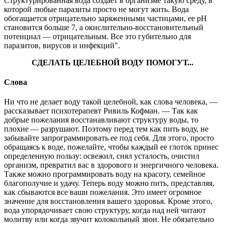
Структурированная вода создает в организме такую среду, в
которой любые паразиты просто не могут жить. Вода
обогащается отрицательно заряженными частицами, ее рН
становится больше 7, а окислительно-восстановительный
потенциал — отрицательным. Все это губительно для
паразитов, вирусов и инфекций".
СДЕЛАТЬ ЦЕЛЕБНОЙ ВОДУ ПОМОГУТ...
Слова
Ни что не делает воду такой целебной, как слова человека, —
рассказывает психотерапевт Ривиль Кофман. — Так как
добрые пожелания восстанавливают структуру воды, то
плохие — разрушают. Поэтому перед тем как пить воду, не
забывайте запрограммировать ее под себя. Для этого, просто
обращаясь к воде, пожелайте, чтобы каждый ее глоток принес
определенную пользу: освежил, снял усталость, очистил
организм, превратил вас в здорового и энергичного человека.
Также можно программировать воду на красоту, семейное
благополучие и удачу. Теперь воду можно пить, представляя,
как сбываются все ваши пожелания. Это имеет огромное
значение для восстановления вашего здоровья. Кроме этого,
вода упорядочивает свою структуру, когда над ней читают
молитву или когда звучит колокольный звон. Не обязательно