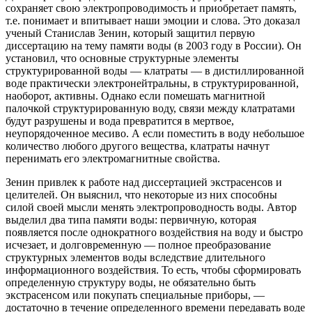
сохраняет свою электропроводимость и приобретает память,
т.е. понимает и впитывает наши эмоции и слова. Это доказал
ученый Станислав Зенин, который защитил первую
диссертацию на тему памяти воды (в 2003 году в России). Он
установил, что основные структурные элементы
структурированной воды — клатраты — в дистиллированной
воде практически электронейтральны, в структурированной,
наоборот, активны. Однако если помешать магнитной
палочкой структурированную воду, связи между клатратами
будут разрушены и вода превратится в мертвое,
неупорядоченное месиво. А если поместить в воду небольшое
количество любого другого вещества, клатраты начнут
перенимать его электромагнитные свойства.
Зенин привлек к работе над диссертацией экстрасенсов и
целителей. Он выяснил, что некоторые из них способны
силой своей мысли менять электропроводность воды. Автор
выделил два типа памяти воды: первичную, которая
появляется после однократного воздействия на воду и быстро
исчезает, и долговременную — полное преобразование
структурных элементов воды вследствие длительного
информационного воздействия. То есть, чтобы сформировать
определенную структуру воды, не обязательно быть
экстрасенсом или покупать специальные приборы, —
достаточно в течение определенного времени передавать воде