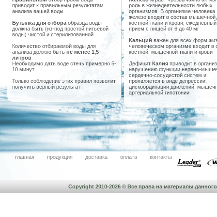
приводит к правильным результатам
роль в жизнедеятельности любых
анализа вашей воды
организмов. В организме человека
железо входит в состав мышечной,
Бутылка для отбора
образца воды
костной ткани и крови, ежедневный
должна быть (из-под простой питьевой
прием с пищей от 6 до 40 мг
воды) чистой и стерилизованной
Кальций
важен для всех форм жиз
Количество отбираемой воды для
человеческом организме входит в 
анализа должно быть
не менее 1,5
костной, мышечной ткани и крови
литров
Необходимо дать воде стечь примерно 5-
Дефицит
Калия
приводит в организ
10 минут
нарушению функции нервно-мыше
сердечно-сосудистой систем и
Только соблюдение этих правил позволит
проявляется в виде депрессии,
получить верный результат
дискоординации движений, мышечн
артериальной гипотонии
главная
продукция
доставка
оплата
контакты
Copyright 2010-2026 © Все права на материалы данно