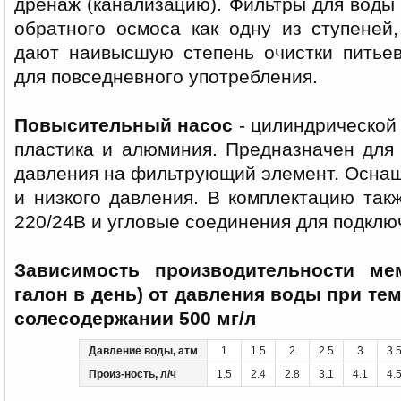
дренаж (канализацию). Фильтры для вод
обратного осмоса как одну из ступеней
дают наивысшую степень очистки питьев
для повседневного употребления.
Повысительный насос
- цилиндрической
пластика и алюминия. Предназначен для
давления на фильтрующий элемент. Оснащ
и низкого давления. В комплектацию так
220/24В и угловые соединения для подклю
Зависимость производительности ме
галон в день) от давления воды при те
солесодержании 500 мг/л
Давление воды, атм
1
1.5
2
2.5
3
3.
Произ-ность, л/ч
1.5
2.4
2.8
3.1
4.1
4.