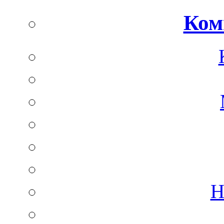
Ком
Н