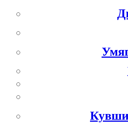
Д
Умя
Кувши